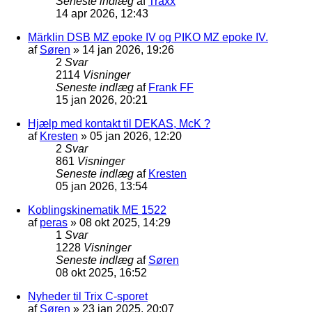
Seneste indlæg
af
Traxx
14 apr 2026, 12:43
Märklin DSB MZ epoke IV og PIKO MZ epoke IV.
af
Søren
»
14 jan 2026, 19:26
2
Svar
2114
Visninger
Seneste indlæg
af
Frank FF
15 jan 2026, 20:21
Hjælp med kontakt til DEKAS, McK ?
af
Kresten
»
05 jan 2026, 12:20
2
Svar
861
Visninger
Seneste indlæg
af
Kresten
05 jan 2026, 13:54
Koblingskinematik ME 1522
af
peras
»
08 okt 2025, 14:29
1
Svar
1228
Visninger
Seneste indlæg
af
Søren
08 okt 2025, 16:52
Nyheder til Trix C-sporet
af
Søren
»
23 jan 2025, 20:07