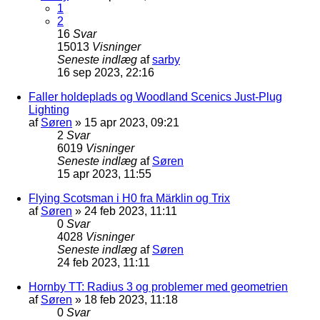
1
2
16
Svar
15013
Visninger
Seneste indlæg
af
sarby
16 sep 2023, 22:16
Faller holdeplads og Woodland Scenics Just-Plug
Lighting
af
Søren
»
15 apr 2023, 09:21
2
Svar
6019
Visninger
Seneste indlæg
af
Søren
15 apr 2023, 11:55
Flying Scotsman i H0 fra Märklin og Trix
af
Søren
»
24 feb 2023, 11:11
0
Svar
4028
Visninger
Seneste indlæg
af
Søren
24 feb 2023, 11:11
Hornby TT: Radius 3 og problemer med geometrien
af
Søren
»
18 feb 2023, 11:18
0
Svar