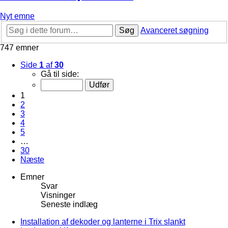
Nyt emne
Søg
Avanceret søgning
747 emner
Side
1
af
30
Gå til side:
1
2
3
4
5
…
30
Næste
Emner
Svar
Visninger
Seneste indlæg
Installation af dekoder og lanterne i Trix slankt