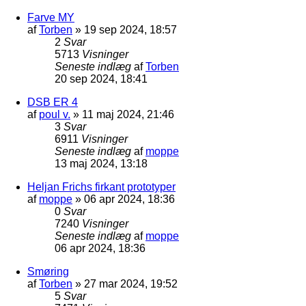
Farve MY
af
Torben
»
19 sep 2024, 18:57
2
Svar
5713
Visninger
Seneste indlæg
af
Torben
20 sep 2024, 18:41
DSB ER 4
af
poul v.
»
11 maj 2024, 21:46
3
Svar
6911
Visninger
Seneste indlæg
af
moppe
13 maj 2024, 13:18
Heljan Frichs firkant prototyper
af
moppe
»
06 apr 2024, 18:36
0
Svar
7240
Visninger
Seneste indlæg
af
moppe
06 apr 2024, 18:36
Smøring
af
Torben
»
27 mar 2024, 19:52
5
Svar