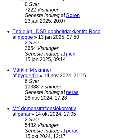
0
Svar
7222
Visninger
Seneste indlæg
af
Søren
23 jan 2025, 20:07
Endleligt - DSB dobbeltdækker fra Roco
af
moppe
»
13 jan 2025, 07:50
2
Svar
3654
Visninger
Seneste indlæg
af
jhcn
15 jan 2025, 09:14
Märklin M skinner
af
bygger01
»
14 nov 2024, 21:15
6
Svar
10388
Visninger
Seneste indlæg
af
peras
28 nov 2024, 17:28
MY demonstrationslokomotiv
af
peras
»
14 okt 2024, 17:05
2
Svar
5482
Visninger
Seneste indlæg
af
peras
15 okt 2024, 12:17