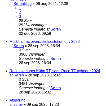
af
Sørentilsig
»
06 aug 2021, 12:38
1
2
3
28
Svar
29234
Visninger
Seneste indlæg
af
Søren
02 dec 2023, 09:59
Märklin, Trix overraskelseslokomotiv 2023
af
Søren
»
28 sep 2023, 16:34
0
Svar
3968
Visninger
Seneste indlæg
af
Søren
28 sep 2023, 16:34
Roco overtager Kühn TT, samt Roco TT nyheder 2024
af
Søren
»
28 sep 2023, 15:32
0
Svar
3481
Visninger
Seneste indlæg
af
Søren
28 sep 2023, 15:32
Afsporing
af
sarby
»
09 sep 2023, 17:23