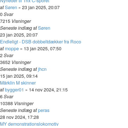
Nyheder til Trix C-sporet
af
Søren
»
23 jan 2025, 20:07
0
Svar
7215
Visninger
Seneste indlæg
af
Søren
23 jan 2025, 20:07
Endleligt - DSB dobbeltdækker fra Roco
af
moppe
»
13 jan 2025, 07:50
2
Svar
3652
Visninger
Seneste indlæg
af
jhcn
15 jan 2025, 09:14
Märklin M skinner
af
bygger01
»
14 nov 2024, 21:15
6
Svar
10388
Visninger
Seneste indlæg
af
peras
28 nov 2024, 17:28
MY demonstrationslokomotiv