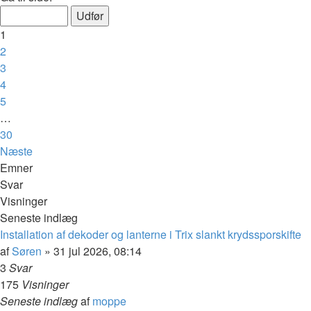
1
2
3
4
5
…
30
Næste
Emner
Svar
Visninger
Seneste indlæg
Installation af dekoder og lanterne i Trix slankt krydssporskifte
af
Søren
»
31 jul 2026, 08:14
3
Svar
175
Visninger
Seneste indlæg
af
moppe