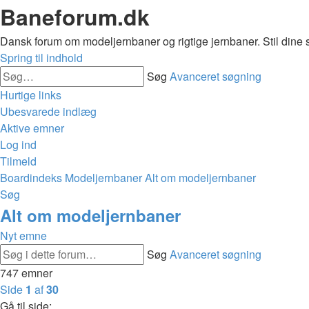
Baneforum.dk
Dansk forum om modeljernbaner og rigtige jernbaner. Stil dine 
Spring til indhold
Søg
Avanceret søgning
Hurtige links
Ubesvarede indlæg
Aktive emner
Log ind
Tilmeld
Boardindeks
Modeljernbaner
Alt om modeljernbaner
Søg
Alt om modeljernbaner
Nyt emne
Søg
Avanceret søgning
747 emner
Side
1
af
30
Gå til side: