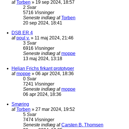
af
Torben
»
19 sep 2024, 18:57
2
Svar
5716
Visninger
Seneste indlæg
af
Torben
20 sep 2024, 18:41
DSB ER 4
af
poul v.
»
11 maj 2024, 21:46
3
Svar
6916
Visninger
Seneste indlæg
af
moppe
13 maj 2024, 13:18
Heljan Frichs firkant prototyper
af
moppe
»
06 apr 2024, 18:36
0
Svar
7241
Visninger
Seneste indlæg
af
moppe
06 apr 2024, 18:36
Smøring
af
Torben
»
27 mar 2024, 19:52
5
Svar
7474
Visninger
Seneste indlæg
af
Carsten B. Thomsen