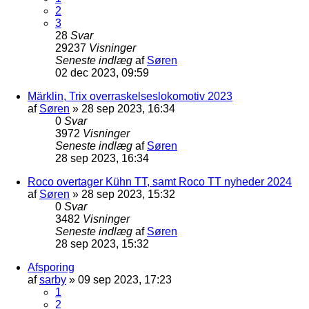
2
3
28
Svar
29237
Visninger
Seneste indlæg
af
Søren
02 dec 2023, 09:59
Märklin, Trix overraskelseslokomotiv 2023
af
Søren
»
28 sep 2023, 16:34
0
Svar
3972
Visninger
Seneste indlæg
af
Søren
28 sep 2023, 16:34
Roco overtager Kühn TT, samt Roco TT nyheder 2024
af
Søren
»
28 sep 2023, 15:32
0
Svar
3482
Visninger
Seneste indlæg
af
Søren
28 sep 2023, 15:32
Afsporing
af
sarby
»
09 sep 2023, 17:23
1
2