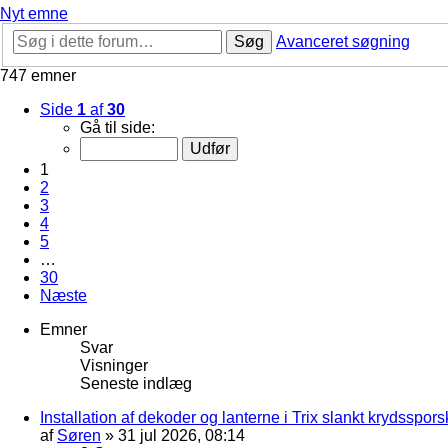
Nyt emne
Søg
Avanceret søgning
747 emner
Side
1
af
30
Gå til side:
1
2
3
4
5
…
30
Næste
Emner
Svar
Visninger
Seneste indlæg
Installation af dekoder og lanterne i Trix slankt krydssporsk
af
Søren
»
31 jul 2026, 08:14