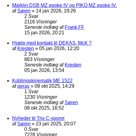
Märklin DSB MZ epoke IV og PIKO MZ epoke IV.
af
Søren
»
14 jan 2026, 19:26
2
Svar
2116
Visninger
Seneste indlæg
af
Frank FF
15 jan 2026, 20:21
Hjælp med kontakt til DEKAS, McK ?
af
Kresten
»
05 jan 2026, 12:20
2
Svar
863
Visninger
Seneste indlæg
af
Kresten
05 jan 2026, 13:54
Koblingskinematik ME 1522
af
peras
»
08 okt 2025, 14:29
1
Svar
1230
Visninger
Seneste indlæg
af
Søren
08 okt 2025, 16:52
Nyheder til Trix C-sporet
af
Søren
»
23 jan 2025, 20:07
0
Svar
7228
Visninger