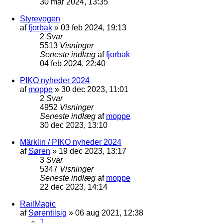
30 mar 2024, 13:35
Styrevogen
af
fjorbak
»
03 feb 2024, 19:13
2
Svar
5513
Visninger
Seneste indlæg
af
fjorbak
04 feb 2024, 22:40
PIKO nyheder 2024
af
moppe
»
30 dec 2023, 11:01
2
Svar
4952
Visninger
Seneste indlæg
af
moppe
30 dec 2023, 13:10
Märklin / PIKO nyheder 2024
af
Søren
»
19 dec 2023, 13:17
3
Svar
5347
Visninger
Seneste indlæg
af
moppe
22 dec 2023, 14:14
RailMagic
af
Sørentilsig
»
06 aug 2021, 12:38
1