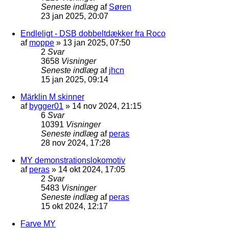
Seneste indlæg
af
Søren
23 jan 2025, 20:07
Endleligt - DSB dobbeltdækker fra Roco
af
moppe
»
13 jan 2025, 07:50
2
Svar
3658
Visninger
Seneste indlæg
af
jhcn
15 jan 2025, 09:14
Märklin M skinner
af
bygger01
»
14 nov 2024, 21:15
6
Svar
10391
Visninger
Seneste indlæg
af
peras
28 nov 2024, 17:28
MY demonstrationslokomotiv
af
peras
»
14 okt 2024, 17:05
2
Svar
5483
Visninger
Seneste indlæg
af
peras
15 okt 2024, 12:17
Farve MY