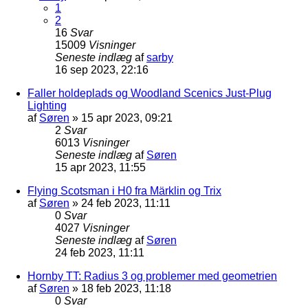
1
2
16
Svar
15009
Visninger
Seneste indlæg
af
sarby
16 sep 2023, 22:16
Faller holdeplads og Woodland Scenics Just-Plug
Lighting
af
Søren
»
15 apr 2023, 09:21
2
Svar
6013
Visninger
Seneste indlæg
af
Søren
15 apr 2023, 11:55
Flying Scotsman i H0 fra Märklin og Trix
af
Søren
»
24 feb 2023, 11:11
0
Svar
4027
Visninger
Seneste indlæg
af
Søren
24 feb 2023, 11:11
Hornby TT: Radius 3 og problemer med geometrien
af
Søren
»
18 feb 2023, 11:18
0
Svar