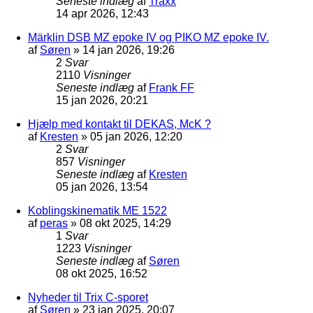
Seneste indlæg
af
Traxx
14 apr 2026, 12:43
Märklin DSB MZ epoke IV og PIKO MZ epoke IV.
af
Søren
»
14 jan 2026, 19:26
2
Svar
2110
Visninger
Seneste indlæg
af
Frank FF
15 jan 2026, 20:21
Hjælp med kontakt til DEKAS, McK ?
af
Kresten
»
05 jan 2026, 12:20
2
Svar
857
Visninger
Seneste indlæg
af
Kresten
05 jan 2026, 13:54
Koblingskinematik ME 1522
af
peras
»
08 okt 2025, 14:29
1
Svar
1223
Visninger
Seneste indlæg
af
Søren
08 okt 2025, 16:52
Nyheder til Trix C-sporet
af
Søren
»
23 jan 2025, 20:07