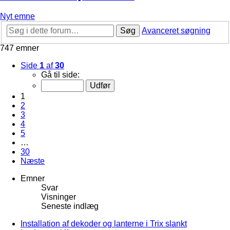
Nyt emne
Søg
Avanceret søgning
747 emner
Side
1
af
30
Gå til side:
1
2
3
4
5
…
30
Næste
Emner
Svar
Visninger
Seneste indlæg
Installation af dekoder og lanterne i Trix slankt