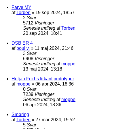
Farve MY
af
Torben
»
19 sep 2024, 18:57
2
Svar
5712
Visninger
Seneste indlæg
af
Torben
20 sep 2024, 18:41
DSB ER 4
af
poul v.
»
11 maj 2024, 21:46
3
Svar
6908
Visninger
Seneste indlæg
af
moppe
13 maj 2024, 13:18
Heljan Frichs firkant prototyper
af
moppe
»
06 apr 2024, 18:36
0
Svar
7239
Visninger
Seneste indlæg
af
moppe
06 apr 2024, 18:36
Smøring
af
Torben
»
27 mar 2024, 19:52
5
Svar