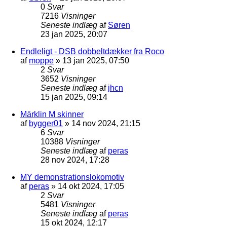
0
Svar
7216
Visninger
Seneste indlæg
af
Søren
23 jan 2025, 20:07
Endleligt - DSB dobbeltdækker fra Roco
af
moppe
»
13 jan 2025, 07:50
2
Svar
3652
Visninger
Seneste indlæg
af
jhcn
15 jan 2025, 09:14
Märklin M skinner
af
bygger01
»
14 nov 2024, 21:15
6
Svar
10388
Visninger
Seneste indlæg
af
peras
28 nov 2024, 17:28
MY demonstrationslokomotiv
af
peras
»
14 okt 2024, 17:05
2
Svar
5481
Visninger
Seneste indlæg
af
peras
15 okt 2024, 12:17