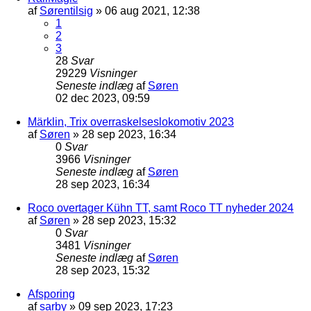
af
Sørentilsig
»
06 aug 2021, 12:38
1
2
3
28
Svar
29229
Visninger
Seneste indlæg
af
Søren
02 dec 2023, 09:59
Märklin, Trix overraskelseslokomotiv 2023
af
Søren
»
28 sep 2023, 16:34
0
Svar
3966
Visninger
Seneste indlæg
af
Søren
28 sep 2023, 16:34
Roco overtager Kühn TT, samt Roco TT nyheder 2024
af
Søren
»
28 sep 2023, 15:32
0
Svar
3481
Visninger
Seneste indlæg
af
Søren
28 sep 2023, 15:32
Afsporing
af
sarby
»
09 sep 2023, 17:23