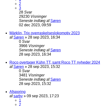
2
3
28
Svar
29230
Visninger
Seneste indlæg
af
Søren
02 dec 2023, 09:59
Märklin, Trix overraskelseslokomotiv 2023
af
Søren
»
28 sep 2023, 16:34
0
Svar
3966
Visninger
Seneste indlæg
af
Søren
28 sep 2023, 16:34
Roco overtager Kühn TT, samt Roco TT nyheder 2024
af
Søren
»
28 sep 2023, 15:32
0
Svar
3481
Visninger
Seneste indlæg
af
Søren
28 sep 2023, 15:32
Afsporing
af
sarby
»
09 sep 2023, 17:23
1
2