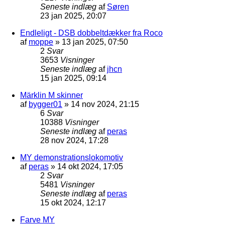
Seneste indlæg
af
Søren
23 jan 2025, 20:07
Endleligt - DSB dobbeltdækker fra Roco
af
moppe
»
13 jan 2025, 07:50
2
Svar
3653
Visninger
Seneste indlæg
af
jhcn
15 jan 2025, 09:14
Märklin M skinner
af
bygger01
»
14 nov 2024, 21:15
6
Svar
10388
Visninger
Seneste indlæg
af
peras
28 nov 2024, 17:28
MY demonstrationslokomotiv
af
peras
»
14 okt 2024, 17:05
2
Svar
5481
Visninger
Seneste indlæg
af
peras
15 okt 2024, 12:17
Farve MY