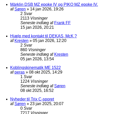
Märklin DSB MZ epoke IV og PIKO MZ epoke IV.
af
Søren
»
14 jan 2026, 19:26
2
Svar
2113
Visninger
Seneste indlæg
af
Frank FF
15 jan 2026, 20:21
Hjælp med kontakt til DEKAS, McK ?
af
Kresten
»
05 jan 2026, 12:20
2
Svar
860
Visninger
Seneste indlæg
af
Kresten
05 jan 2026, 13:54
Koblingskinematik ME 1522
af
peras
»
08 okt 2025, 14:29
1
Svar
1224
Visninger
Seneste indlæg
af
Søren
08 okt 2025, 16:52
Nyheder til Trix C-sporet
af
Søren
»
23 jan 2025, 20:07
0
Svar
7217
Visninger