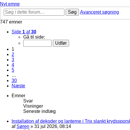
Nyt emne
Søg
Avanceret søgning
747 emner
Side
1
af
30
Gå til side:
1
2
3
4
5
…
30
Næste
Emner
Svar
Visninger
Seneste indlæg
Installation af dekoder og lanterne i Trix slankt krydssporsk
af
Søren
»
31 jul 2026, 08:14