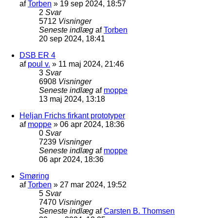
af
Torben
»
19 sep 2024, 18:57
2
Svar
5712
Visninger
Seneste indlæg
af
Torben
20 sep 2024, 18:41
DSB ER 4
af
poul v.
»
11 maj 2024, 21:46
3
Svar
6908
Visninger
Seneste indlæg
af
moppe
13 maj 2024, 13:18
Heljan Frichs firkant prototyper
af
moppe
»
06 apr 2024, 18:36
0
Svar
7239
Visninger
Seneste indlæg
af
moppe
06 apr 2024, 18:36
Smøring
af
Torben
»
27 mar 2024, 19:52
5
Svar
7470
Visninger
Seneste indlæg
af
Carsten B. Thomsen