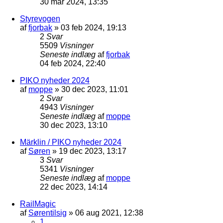
30 mar 2024, 13:35
Styrevogen
af
fjorbak
»
03 feb 2024, 19:13
2
Svar
5509
Visninger
Seneste indlæg
af
fjorbak
04 feb 2024, 22:40
PIKO nyheder 2024
af
moppe
»
30 dec 2023, 11:01
2
Svar
4943
Visninger
Seneste indlæg
af
moppe
30 dec 2023, 13:10
Märklin / PIKO nyheder 2024
af
Søren
»
19 dec 2023, 13:17
3
Svar
5341
Visninger
Seneste indlæg
af
moppe
22 dec 2023, 14:14
RailMagic
af
Sørentilsig
»
06 aug 2021, 12:38
1