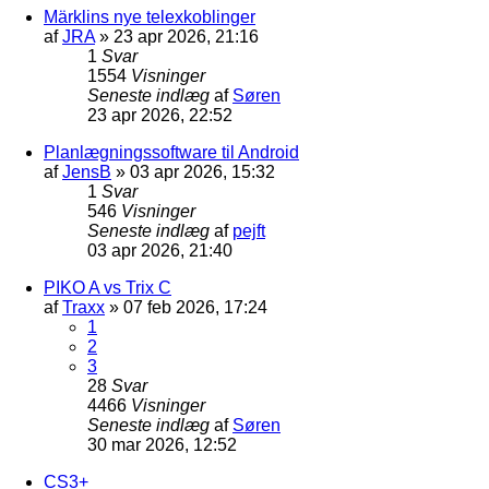
Märklins nye telexkoblinger
af
JRA
»
23 apr 2026, 21:16
1
Svar
1554
Visninger
Seneste indlæg
af
Søren
23 apr 2026, 22:52
Planlægningssoftware til Android
af
JensB
»
03 apr 2026, 15:32
1
Svar
546
Visninger
Seneste indlæg
af
pejft
03 apr 2026, 21:40
PIKO A vs Trix C
af
Traxx
»
07 feb 2026, 17:24
1
2
3
28
Svar
4466
Visninger
Seneste indlæg
af
Søren
30 mar 2026, 12:52
CS3+