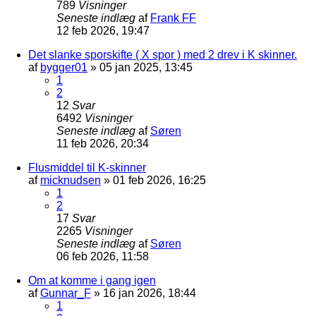
789
Visninger
Seneste indlæg
af
Frank FF
12 feb 2026, 19:47
Det slanke sporskifte ( X spor ) med 2 drev i K skinner.
af
bygger01
»
05 jan 2025, 13:45
1
2
12
Svar
6492
Visninger
Seneste indlæg
af
Søren
11 feb 2026, 20:34
Flusmiddel til K-skinner
af
micknudsen
»
01 feb 2026, 16:25
1
2
17
Svar
2265
Visninger
Seneste indlæg
af
Søren
06 feb 2026, 11:58
Om at komme i gang igen
af
Gunnar_F
»
16 jan 2026, 18:44
1