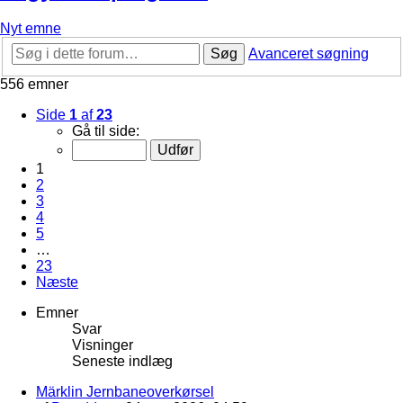
Nyt emne
Søg
Avanceret søgning
556 emner
Side
1
af
23
Gå til side:
1
2
3
4
5
…
23
Næste
Emner
Svar
Visninger
Seneste indlæg
Märklin Jernbaneoverkørsel