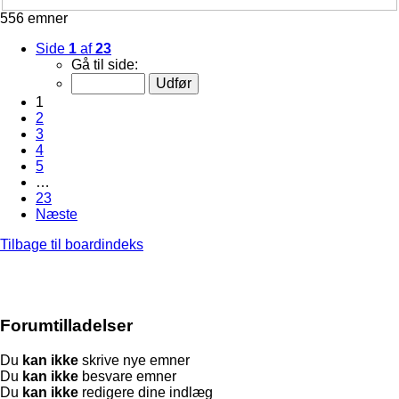
556 emner
Side
1
af
23
Gå til side:
1
2
3
4
5
…
23
Næste
Tilbage til boardindeks
Forumtilladelser
Du
kan ikke
skrive nye emner
Du
kan ikke
besvare emner
Du
kan ikke
redigere dine indlæg