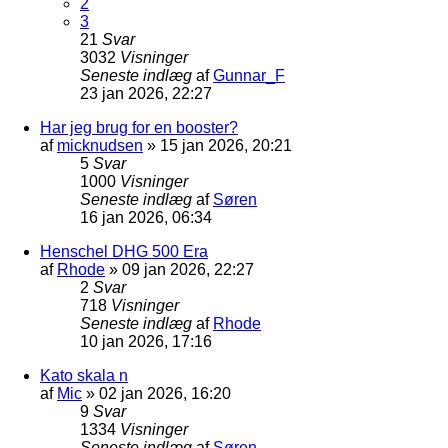
2
3
21
Svar
3032
Visninger
Seneste indlæg
af
Gunnar_F
23 jan 2026, 22:27
Har jeg brug for en booster?
af
micknudsen
»
15 jan 2026, 20:21
5
Svar
1000
Visninger
Seneste indlæg
af
Søren
16 jan 2026, 06:34
Henschel DHG 500 Era
af
Rhode
»
09 jan 2026, 22:27
2
Svar
718
Visninger
Seneste indlæg
af
Rhode
10 jan 2026, 17:16
Kato skala n
af
Mic
»
02 jan 2026, 16:20
9
Svar
1334
Visninger
Seneste indlæg
af
Søren