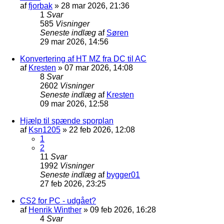
af
fjorbak
»
28 mar 2026, 21:36
1
Svar
585
Visninger
Seneste indlæg
af
Søren
29 mar 2026, 14:56
Konvertering af HT MZ fra DC til AC
af
Kresten
»
07 mar 2026, 14:08
8
Svar
2602
Visninger
Seneste indlæg
af
Kresten
09 mar 2026, 12:58
Hjælp til spænde sporplan
af
Ksn1205
»
22 feb 2026, 12:08
1
2
11
Svar
1992
Visninger
Seneste indlæg
af
bygger01
27 feb 2026, 23:25
CS2 for PC - udgået?
af
Henrik Winther
»
09 feb 2026, 16:28
4
Svar