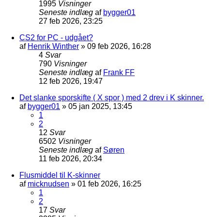
1995
Visninger
Seneste indlæg
af
bygger01
27 feb 2026, 23:25
CS2 for PC - udgået?
af
Henrik Winther
»
09 feb 2026, 16:28
4
Svar
790
Visninger
Seneste indlæg
af
Frank FF
12 feb 2026, 19:47
Det slanke sporskifte ( X spor ) med 2 drev i K skinner.
af
bygger01
»
05 jan 2025, 13:45
1
2
12
Svar
6502
Visninger
Seneste indlæg
af
Søren
11 feb 2026, 20:34
Flusmiddel til K-skinner
af
micknudsen
»
01 feb 2026, 16:25
1
2
17
Svar