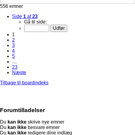
556 emner
Side
1
af
23
Gå til side:
1
2
3
4
5
…
23
Næste
Tilbage til boardindeks
Forumtilladelser
Du
kan ikke
skrive nye emner
Du
kan ikke
besvare emner
Du
kan ikke
redigere dine indlæg