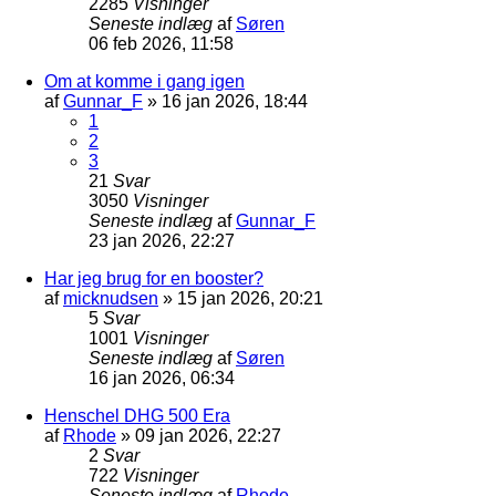
2285
Visninger
Seneste indlæg
af
Søren
06 feb 2026, 11:58
Om at komme i gang igen
af
Gunnar_F
»
16 jan 2026, 18:44
1
2
3
21
Svar
3050
Visninger
Seneste indlæg
af
Gunnar_F
23 jan 2026, 22:27
Har jeg brug for en booster?
af
micknudsen
»
15 jan 2026, 20:21
5
Svar
1001
Visninger
Seneste indlæg
af
Søren
16 jan 2026, 06:34
Henschel DHG 500 Era
af
Rhode
»
09 jan 2026, 22:27
2
Svar
722
Visninger
Seneste indlæg
af
Rhode