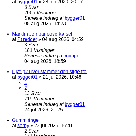
af
bygger01
»
28 feb 2020, 20:17
3
Svar
2065
Visninger
Seneste indlæg
af
bygger01
08 aug 2026, 14:23
Märklin Jernbaneoverkørsel
af
Pt redder
»
04 aug 2026, 04:59
3
Svar
181
Visninger
Seneste indlæg
af
moppe
04 aug 2026, 18:59
Hjælp / Hvor stammer den stige fra
af
bygger01
»
21 jul 2026, 10:48
1
2
13
Svar
719
Visninger
Seneste indlæg
af
bygger01
24 jul 2026, 21:25
Gummiringe
af
sarby
»
22 jul 2026, 16:41
2
Svar