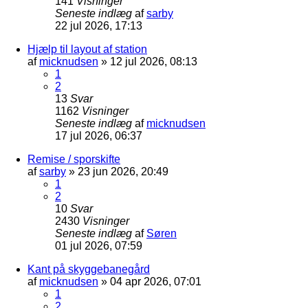
141
Visninger
Seneste indlæg
af
sarby
22 jul 2026, 17:13
Hjælp til layout af station
af
micknudsen
»
12 jul 2026, 08:13
1
2
13
Svar
1162
Visninger
Seneste indlæg
af
micknudsen
17 jul 2026, 06:37
Remise / sporskifte
af
sarby
»
23 jun 2026, 20:49
1
2
10
Svar
2430
Visninger
Seneste indlæg
af
Søren
01 jul 2026, 07:59
Kant på skyggebanegård
af
micknudsen
»
04 apr 2026, 07:01
1
2