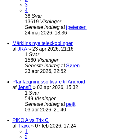
3
4
38
Svar
13619
Visninger
Seneste indlæg
af
jpetersen
24 maj 2026, 18:36
Märklins nye telexkoblinger
af
JRA
»
23 apr 2026, 21:16
1
Svar
1560
Visninger
Seneste indlæg
af
Søren
23 apr 2026, 22:52
Planlægningssoftware til Android
af
JensB
»
03 apr 2026, 15:32
1
Svar
549
Visninger
Seneste indlæg
af
pejft
03 apr 2026, 21:40
PIKO A vs Trix C
af
Traxx
»
07 feb 2026, 17:24
1
2