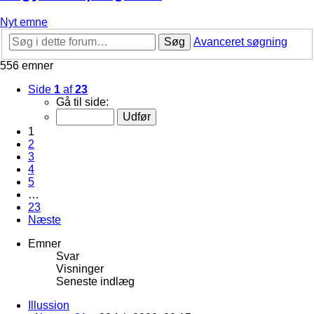
Nyt emne
Søg
Avanceret søgning
556 emner
Side
1
af
23
Gå til side:
1
2
3
4
5
…
23
Næste
Emner
Svar
Visninger
Seneste indlæg
Illussion