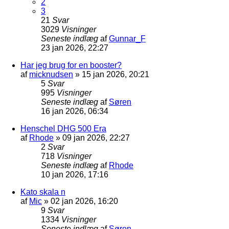
2
3
21
Svar
3029
Visninger
Seneste indlæg
af
Gunnar_F
23 jan 2026, 22:27
Har jeg brug for en booster?
af
micknudsen
»
15 jan 2026, 20:21
5
Svar
995
Visninger
Seneste indlæg
af
Søren
16 jan 2026, 06:34
Henschel DHG 500 Era
af
Rhode
»
09 jan 2026, 22:27
2
Svar
718
Visninger
Seneste indlæg
af
Rhode
10 jan 2026, 17:16
Kato skala n
af
Mic
»
02 jan 2026, 16:20
9
Svar
1334
Visninger
Seneste indlæg
af
Søren