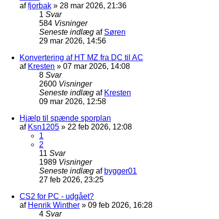
af
fjorbak
»
28 mar 2026, 21:36
1
Svar
584
Visninger
Seneste indlæg
af
Søren
29 mar 2026, 14:56
Konvertering af HT MZ fra DC til AC
af
Kresten
»
07 mar 2026, 14:08
8
Svar
2600
Visninger
Seneste indlæg
af
Kresten
09 mar 2026, 12:58
Hjælp til spænde sporplan
af
Ksn1205
»
22 feb 2026, 12:08
1
2
11
Svar
1989
Visninger
Seneste indlæg
af
bygger01
27 feb 2026, 23:25
CS2 for PC - udgået?
af
Henrik Winther
»
09 feb 2026, 16:28
4
Svar