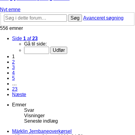
Nyt emne
Søg
Avanceret søgning
556 emner
Side
1
af
23
Gå til side:
1
2
3
4
5
…
23
Næste
Emner
Svar
Visninger
Seneste indlæg
Märklin Jernbaneoverkørsel