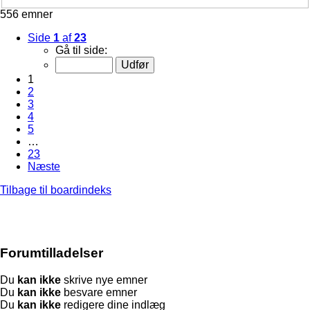
556 emner
Side
1
af
23
Gå til side:
1
2
3
4
5
…
23
Næste
Tilbage til boardindeks
Forumtilladelser
Du
kan ikke
skrive nye emner
Du
kan ikke
besvare emner
Du
kan ikke
redigere dine indlæg