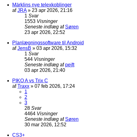
Märklins nye telexkoblinger
af
JRA
»
23 apr 2026, 21:16
1
Svar
1553
Visninger
Seneste indlæg
af
Søren
23 apr 2026, 22:52
Planlægningssoftware til Android
af
JensB
»
03 apr 2026, 15:32
1
Svar
544
Visninger
Seneste indlæg
af
pejft
03 apr 2026, 21:40
PIKO A vs Trix C
af
Traxx
»
07 feb 2026, 17:24
1
2
3
28
Svar
4464
Visninger
Seneste indlæg
af
Søren
30 mar 2026, 12:52
CS3+