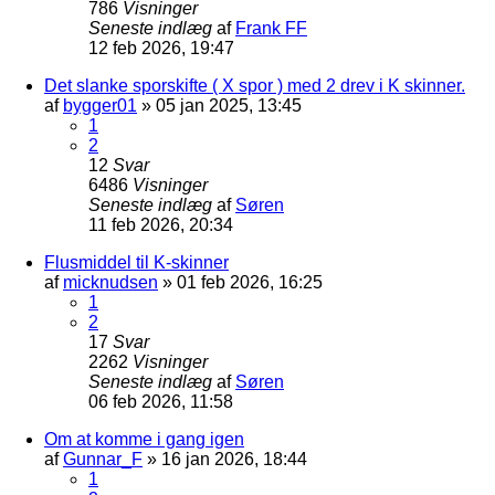
786
Visninger
Seneste indlæg
af
Frank FF
12 feb 2026, 19:47
Det slanke sporskifte ( X spor ) med 2 drev i K skinner.
af
bygger01
»
05 jan 2025, 13:45
1
2
12
Svar
6486
Visninger
Seneste indlæg
af
Søren
11 feb 2026, 20:34
Flusmiddel til K-skinner
af
micknudsen
»
01 feb 2026, 16:25
1
2
17
Svar
2262
Visninger
Seneste indlæg
af
Søren
06 feb 2026, 11:58
Om at komme i gang igen
af
Gunnar_F
»
16 jan 2026, 18:44
1