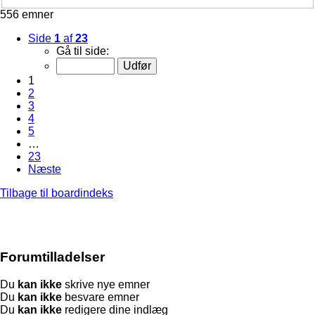
556 emner
Side
1
af
23
Gå til side:
1
2
3
4
5
…
23
Næste
Tilbage til boardindeks
Forumtilladelser
Du
kan ikke
skrive nye emner
Du
kan ikke
besvare emner
Du
kan ikke
redigere dine indlæg