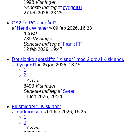
1993
Visninger
Seneste indlæg
af
bygger01
27 feb 2026, 23:25
CS2 for PC - udgået?
af
Henrik Winther
»
09 feb 2026, 16:28
4
Svar
789
Visninger
Seneste indlæg
af
Frank FF
12 feb 2026, 19:47
Det slanke sporskifte ( X spor ) med 2 drev i K skinner.
af
bygger01
»
05 jan 2025, 13:45
1
2
12
Svar
6499
Visninger
Seneste indlæg
af
Søren
11 feb 2026, 20:34
Flusmiddel til K-skinner
af
micknudsen
»
01 feb 2026, 16:25
1
2
17
Svar