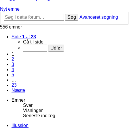
Nyt emne
Søg
Avanceret søgning
556 emner
Side
1
af
23
Gå til side:
1
2
3
4
5
…
23
Næste
Emner
Svar
Visninger
Seneste indlæg
Illussion