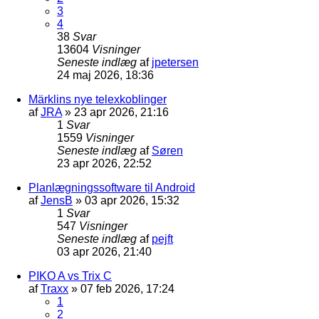
3
4
38
Svar
13604
Visninger
Seneste indlæg
af
jpetersen
24 maj 2026, 18:36
Märklins nye telexkoblinger
af
JRA
»
23 apr 2026, 21:16
1
Svar
1559
Visninger
Seneste indlæg
af
Søren
23 apr 2026, 22:52
Planlægningssoftware til Android
af
JensB
»
03 apr 2026, 15:32
1
Svar
547
Visninger
Seneste indlæg
af
pejft
03 apr 2026, 21:40
PIKO A vs Trix C
af
Traxx
»
07 feb 2026, 17:24
1
2