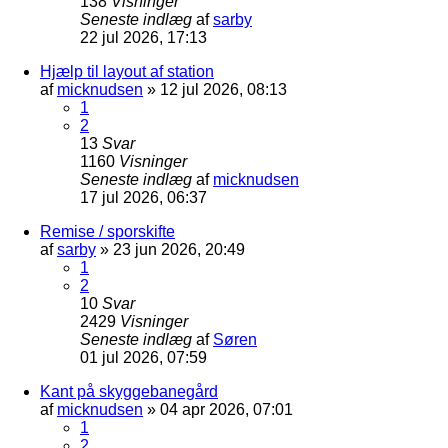
138
Visninger
Seneste indlæg
af
sarby
22 jul 2026, 17:13
Hjælp til layout af station
af
micknudsen
»
12 jul 2026, 08:13
1
2
13
Svar
1160
Visninger
Seneste indlæg
af
micknudsen
17 jul 2026, 06:37
Remise / sporskifte
af
sarby
»
23 jun 2026, 20:49
1
2
10
Svar
2429
Visninger
Seneste indlæg
af
Søren
01 jul 2026, 07:59
Kant på skyggebanegård
af
micknudsen
»
04 apr 2026, 07:01
1
2