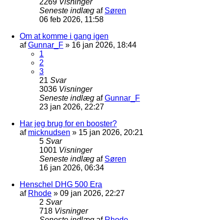
2269
Visninger
Seneste indlæg
af
Søren
06 feb 2026, 11:58
Om at komme i gang igen
af
Gunnar_F
»
16 jan 2026, 18:44
1
2
3
21
Svar
3036
Visninger
Seneste indlæg
af
Gunnar_F
23 jan 2026, 22:27
Har jeg brug for en booster?
af
micknudsen
»
15 jan 2026, 20:21
5
Svar
1001
Visninger
Seneste indlæg
af
Søren
16 jan 2026, 06:34
Henschel DHG 500 Era
af
Rhode
»
09 jan 2026, 22:27
2
Svar
718
Visninger
Seneste indlæg
af
Rhode