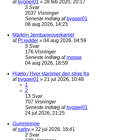
af
bygger01
»
28 feb 2020, 20:17
3
Svar
2037
Visninger
Seneste indlæg
af
bygger01
08 aug 2026, 14:23
Märklin Jernbaneoverkørsel
af
Pt redder
»
04 aug 2026, 04:59
3
Svar
176
Visninger
Seneste indlæg
af
moppe
04 aug 2026, 18:59
Hjælp / Hvor stammer den stige fra
af
bygger01
»
21 jul 2026, 10:48
1
2
13
Svar
707
Visninger
Seneste indlæg
af
bygger01
24 jul 2026, 21:25
Gummiringe
af
sarby
»
22 jul 2026, 16:41
2
Svar