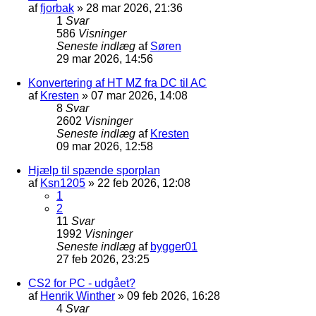
af
fjorbak
»
28 mar 2026, 21:36
1
Svar
586
Visninger
Seneste indlæg
af
Søren
29 mar 2026, 14:56
Konvertering af HT MZ fra DC til AC
af
Kresten
»
07 mar 2026, 14:08
8
Svar
2602
Visninger
Seneste indlæg
af
Kresten
09 mar 2026, 12:58
Hjælp til spænde sporplan
af
Ksn1205
»
22 feb 2026, 12:08
1
2
11
Svar
1992
Visninger
Seneste indlæg
af
bygger01
27 feb 2026, 23:25
CS2 for PC - udgået?
af
Henrik Winther
»
09 feb 2026, 16:28
4
Svar