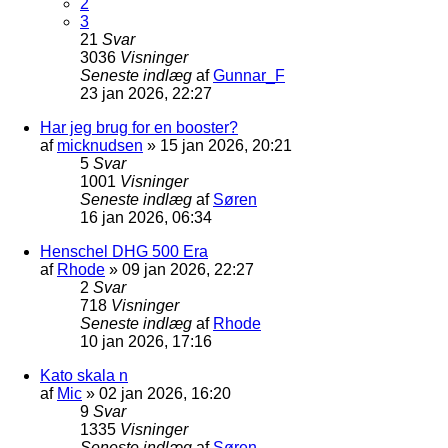
2
3
21
Svar
3036
Visninger
Seneste indlæg
af
Gunnar_F
23 jan 2026, 22:27
Har jeg brug for en booster?
af
micknudsen
»
15 jan 2026, 20:21
5
Svar
1001
Visninger
Seneste indlæg
af
Søren
16 jan 2026, 06:34
Henschel DHG 500 Era
af
Rhode
»
09 jan 2026, 22:27
2
Svar
718
Visninger
Seneste indlæg
af
Rhode
10 jan 2026, 17:16
Kato skala n
af
Mic
»
02 jan 2026, 16:20
9
Svar
1335
Visninger
Seneste indlæg
af
Søren