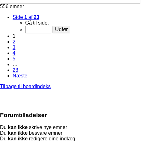
556 emner
Side
1
af
23
Gå til side:
1
2
3
4
5
…
23
Næste
Tilbage til boardindeks
Forumtilladelser
Du
kan ikke
skrive nye emner
Du
kan ikke
besvare emner
Du
kan ikke
redigere dine indlæg