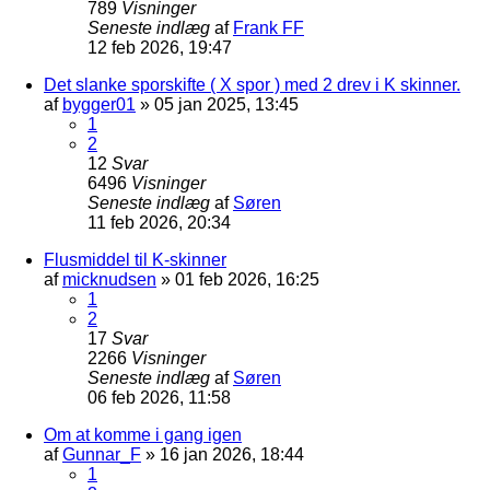
789
Visninger
Seneste indlæg
af
Frank FF
12 feb 2026, 19:47
Det slanke sporskifte ( X spor ) med 2 drev i K skinner.
af
bygger01
»
05 jan 2025, 13:45
1
2
12
Svar
6496
Visninger
Seneste indlæg
af
Søren
11 feb 2026, 20:34
Flusmiddel til K-skinner
af
micknudsen
»
01 feb 2026, 16:25
1
2
17
Svar
2266
Visninger
Seneste indlæg
af
Søren
06 feb 2026, 11:58
Om at komme i gang igen
af
Gunnar_F
»
16 jan 2026, 18:44
1