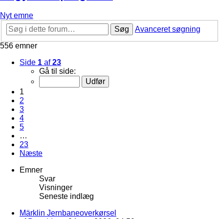
Nyt emne
Søg
Avanceret søgning
556 emner
Side
1
af
23
Gå til side:
1
2
3
4
5
…
23
Næste
Emner
Svar
Visninger
Seneste indlæg
Märklin Jernbaneoverkørsel