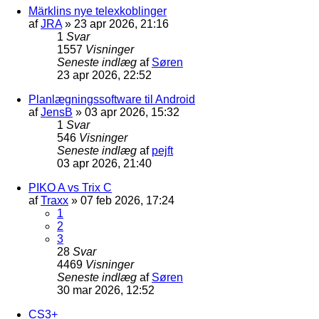
Märklins nye telexkoblinger
af
JRA
»
23 apr 2026, 21:16
1
Svar
1557
Visninger
Seneste indlæg
af
Søren
23 apr 2026, 22:52
Planlægningssoftware til Android
af
JensB
»
03 apr 2026, 15:32
1
Svar
546
Visninger
Seneste indlæg
af
pejft
03 apr 2026, 21:40
PIKO A vs Trix C
af
Traxx
»
07 feb 2026, 17:24
1
2
3
28
Svar
4469
Visninger
Seneste indlæg
af
Søren
30 mar 2026, 12:52
CS3+