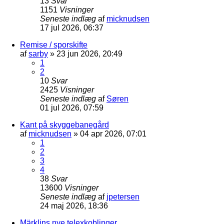
13
Svar
1151
Visninger
Seneste indlæg
af
micknudsen
17 jul 2026, 06:37
Remise / sporskifte
af
sarby
»
23 jun 2026, 20:49
1
2
10
Svar
2425
Visninger
Seneste indlæg
af
Søren
01 jul 2026, 07:59
Kant på skyggebanegård
af
micknudsen
»
04 apr 2026, 07:01
1
2
3
4
38
Svar
13600
Visninger
Seneste indlæg
af
jpetersen
24 maj 2026, 18:36
Märklins nye telexkoblinger