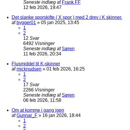
Seneste indlæg
af
Frank FF
12 feb 2026, 19:47
Det slanke sporskifte ( X spor ) med 2 drev i K skinner.
af
bygger01
»
05 jan 2025, 13:45
1
2
12
Svar
6492
Visninger
Seneste indlæg
af
Søren
11 feb 2026, 20:34
Flusmiddel til K-skinner
af
micknudsen
»
01 feb 2026, 16:25
1
2
17
Svar
2266
Visninger
Seneste indlæg
af
Søren
06 feb 2026, 11:58
Om at komme i gang igen
af
Gunnar_F
»
16 jan 2026, 18:44
1
2