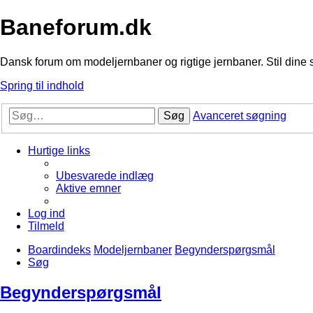
Baneforum.dk
Dansk forum om modeljernbaner og rigtige jernbaner. Stil dine 
Spring til indhold
Søg
Avanceret søgning
Hurtige links
Ubesvarede indlæg
Aktive emner
Log ind
Tilmeld
Boardindeks
Modeljernbaner
Begynderspørgsmål
Søg
Begynderspørgsmål