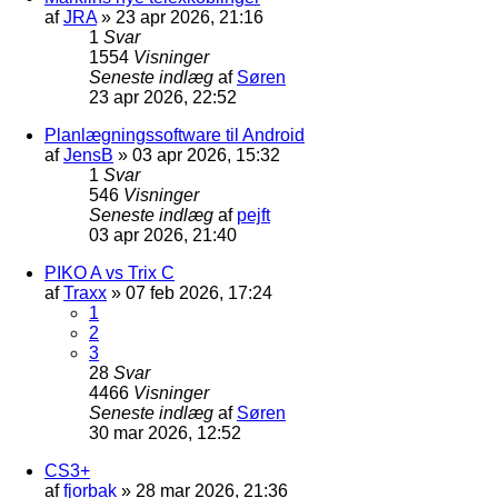
af
JRA
»
23 apr 2026, 21:16
1
Svar
1554
Visninger
Seneste indlæg
af
Søren
23 apr 2026, 22:52
Planlægningssoftware til Android
af
JensB
»
03 apr 2026, 15:32
1
Svar
546
Visninger
Seneste indlæg
af
pejft
03 apr 2026, 21:40
PIKO A vs Trix C
af
Traxx
»
07 feb 2026, 17:24
1
2
3
28
Svar
4466
Visninger
Seneste indlæg
af
Søren
30 mar 2026, 12:52
CS3+
af
fjorbak
»
28 mar 2026, 21:36