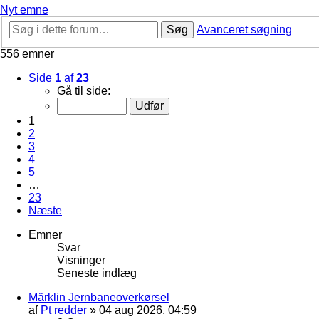
Nyt emne
Søg
Avanceret søgning
556 emner
Side
1
af
23
Gå til side:
1
2
3
4
5
…
23
Næste
Emner
Svar
Visninger
Seneste indlæg
Märklin Jernbaneoverkørsel
af
Pt redder
»
04 aug 2026, 04:59