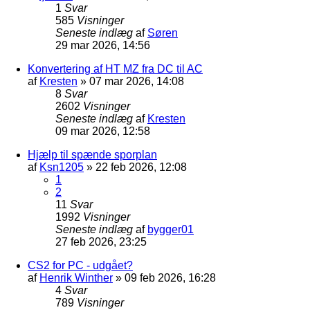
1
Svar
585
Visninger
Seneste indlæg
af
Søren
29 mar 2026, 14:56
Konvertering af HT MZ fra DC til AC
af
Kresten
»
07 mar 2026, 14:08
8
Svar
2602
Visninger
Seneste indlæg
af
Kresten
09 mar 2026, 12:58
Hjælp til spænde sporplan
af
Ksn1205
»
22 feb 2026, 12:08
1
2
11
Svar
1992
Visninger
Seneste indlæg
af
bygger01
27 feb 2026, 23:25
CS2 for PC - udgået?
af
Henrik Winther
»
09 feb 2026, 16:28
4
Svar
789
Visninger