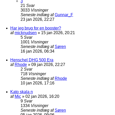
3
21
Svar
3033
Visninger
Seneste indlæg
af
Gunnar_F
23 jan 2026, 22:27
Har jeg brug for en booster?
af
micknudsen
»
15 jan 2026, 20:21
5
Svar
1001
Visninger
Seneste indlæg
af
Søren
16 jan 2026, 06:34
Henschel DHG 500 Era
af
Rhode
»
09 jan 2026, 22:27
2
Svar
718
Visninger
Seneste indlæg
af
Rhode
10 jan 2026, 17:16
Kato skala n
af
Mic
»
02 jan 2026, 16:20
9
Svar
1334
Visninger
Seneste indlæg
af
Søren
05 jan 2026, 09:06