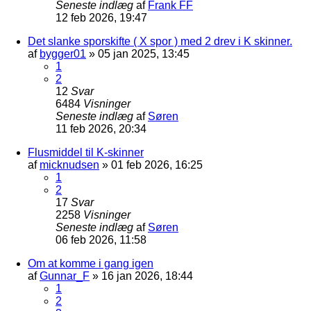
Seneste indlæg
af
Frank FF
12 feb 2026, 19:47
Det slanke sporskifte ( X spor ) med 2 drev i K skinner.
af
bygger01
»
05 jan 2025, 13:45
1
2
12
Svar
6484
Visninger
Seneste indlæg
af
Søren
11 feb 2026, 20:34
Flusmiddel til K-skinner
af
micknudsen
»
01 feb 2026, 16:25
1
2
17
Svar
2258
Visninger
Seneste indlæg
af
Søren
06 feb 2026, 11:58
Om at komme i gang igen
af
Gunnar_F
»
16 jan 2026, 18:44
1
2