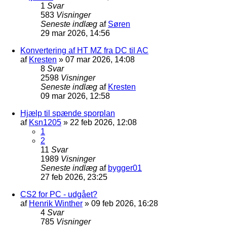
1
Svar
583
Visninger
Seneste indlæg
af
Søren
29 mar 2026, 14:56
Konvertering af HT MZ fra DC til AC
af
Kresten
»
07 mar 2026, 14:08
8
Svar
2598
Visninger
Seneste indlæg
af
Kresten
09 mar 2026, 12:58
Hjælp til spænde sporplan
af
Ksn1205
»
22 feb 2026, 12:08
1
2
11
Svar
1989
Visninger
Seneste indlæg
af
bygger01
27 feb 2026, 23:25
CS2 for PC - udgået?
af
Henrik Winther
»
09 feb 2026, 16:28
4
Svar
785
Visninger