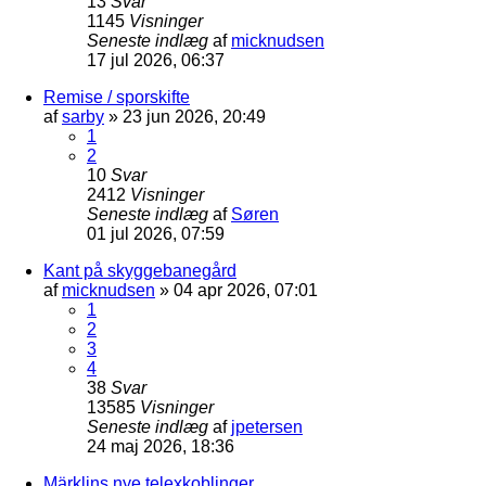
13
Svar
1145
Visninger
Seneste indlæg
af
micknudsen
17 jul 2026, 06:37
Remise / sporskifte
af
sarby
»
23 jun 2026, 20:49
1
2
10
Svar
2412
Visninger
Seneste indlæg
af
Søren
01 jul 2026, 07:59
Kant på skyggebanegård
af
micknudsen
»
04 apr 2026, 07:01
1
2
3
4
38
Svar
13585
Visninger
Seneste indlæg
af
jpetersen
24 maj 2026, 18:36
Märklins nye telexkoblinger