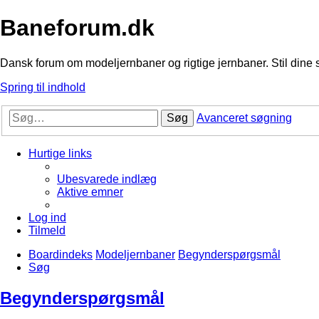
Baneforum.dk
Dansk forum om modeljernbaner og rigtige jernbaner. Stil dine 
Spring til indhold
Søg
Avanceret søgning
Hurtige links
Ubesvarede indlæg
Aktive emner
Log ind
Tilmeld
Boardindeks
Modeljernbaner
Begynderspørgsmål
Søg
Begynderspørgsmål