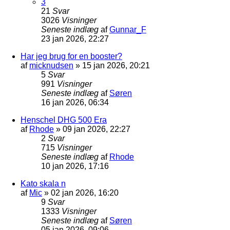
3
21
Svar
3026
Visninger
Seneste indlæg
af
Gunnar_F
23 jan 2026, 22:27
Har jeg brug for en booster?
af
micknudsen
»
15 jan 2026, 20:21
5
Svar
991
Visninger
Seneste indlæg
af
Søren
16 jan 2026, 06:34
Henschel DHG 500 Era
af
Rhode
»
09 jan 2026, 22:27
2
Svar
715
Visninger
Seneste indlæg
af
Rhode
10 jan 2026, 17:16
Kato skala n
af
Mic
»
02 jan 2026, 16:20
9
Svar
1333
Visninger
Seneste indlæg
af
Søren
05 jan 2026, 09:06