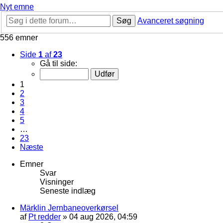
Nyt emne
Søg
Avanceret søgning
556 emner
Side
1
af
23
Gå til side:
1
2
3
4
5
…
23
Næste
Emner
Svar
Visninger
Seneste indlæg
Märklin Jernbaneoverkørsel
af
Pt redder
»
04 aug 2026, 04:59