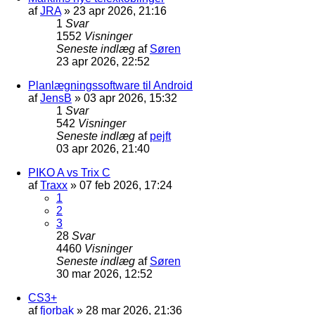
af
JRA
»
23 apr 2026, 21:16
1
Svar
1552
Visninger
Seneste indlæg
af
Søren
23 apr 2026, 22:52
Planlægningssoftware til Android
af
JensB
»
03 apr 2026, 15:32
1
Svar
542
Visninger
Seneste indlæg
af
pejft
03 apr 2026, 21:40
PIKO A vs Trix C
af
Traxx
»
07 feb 2026, 17:24
1
2
3
28
Svar
4460
Visninger
Seneste indlæg
af
Søren
30 mar 2026, 12:52
CS3+
af
fjorbak
»
28 mar 2026, 21:36