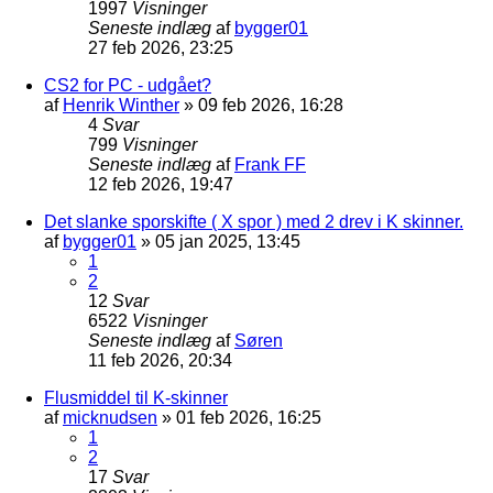
1997
Visninger
Seneste indlæg
af
bygger01
27 feb 2026, 23:25
CS2 for PC - udgået?
af
Henrik Winther
»
09 feb 2026, 16:28
4
Svar
799
Visninger
Seneste indlæg
af
Frank FF
12 feb 2026, 19:47
Det slanke sporskifte ( X spor ) med 2 drev i K skinner.
af
bygger01
»
05 jan 2025, 13:45
1
2
12
Svar
6522
Visninger
Seneste indlæg
af
Søren
11 feb 2026, 20:34
Flusmiddel til K-skinner
af
micknudsen
»
01 feb 2026, 16:25
1
2
17
Svar