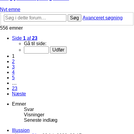
Nyt emne
Søg
Avanceret søgning
556 emner
Side
1
af
23
Gå til side:
1
2
3
4
5
…
23
Næste
Emner
Svar
Visninger
Seneste indlæg
Illussion