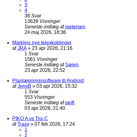
3
4
38
Svar
13639
Visninger
Seneste indlæg
af
jpetersen
24 maj 2026, 18:36
Märklins nye telexkoblinger
af
JRA
»
23 apr 2026, 21:16
1
Svar
1561
Visninger
Seneste indlæg
af
Søren
23 apr 2026, 22:52
Planlægningssoftware til Android
af
JensB
»
03 apr 2026, 15:32
1
Svar
553
Visninger
Seneste indlæg
af
pejft
03 apr 2026, 21:40
PIKO A vs Trix C
af
Traxx
»
07 feb 2026, 17:24
1
2