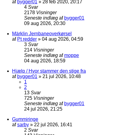
af
bygger01
»
28 feb 2020, 20:17
4
Svar
2178
Visninger
Seneste indlæg
af
bygger01
09 aug 2026, 20:30
Märklin Jernbaneoverkørsel
af
Pt redder
»
04 aug 2026, 04:59
3
Svar
214
Visninger
Seneste indlæg
af
moppe
04 aug 2026, 18:59
Hjælp / Hvor stammer den stige fra
af
bygger01
»
21 jul 2026, 10:48
1
2
13
Svar
725
Visninger
Seneste indlæg
af
bygger01
24 jul 2026, 21:25
Gummiringe
af
sarby
»
22 jul 2026, 16:41
2
Svar