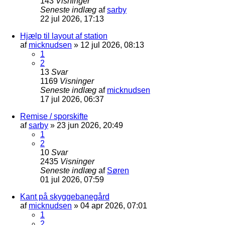
143
Visninger
Seneste indlæg
af
sarby
22 jul 2026, 17:13
Hjælp til layout af station
af
micknudsen
»
12 jul 2026, 08:13
1
2
13
Svar
1169
Visninger
Seneste indlæg
af
micknudsen
17 jul 2026, 06:37
Remise / sporskifte
af
sarby
»
23 jun 2026, 20:49
1
2
10
Svar
2435
Visninger
Seneste indlæg
af
Søren
01 jul 2026, 07:59
Kant på skyggebanegård
af
micknudsen
»
04 apr 2026, 07:01
1
2