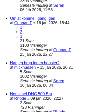
2303
Visninger
Seneste indlæg
af
Søren
06 feb 2026, 11:58
Om at komme i gang igen
af
Gunnar_F
»
16 jan 2026, 18:44
1
2
3
21
Svar
3100
Visninger
Seneste indlæg
af
Gunnar_F
23 jan 2026, 22:27
Har jeg brug for en booster?
af
micknudsen
»
15 jan 2026, 20:21
5
Svar
1002
Visninger
Seneste indlæg
af
Søren
16 jan 2026, 06:34
Henschel DHG 500 Era
af
Rhode
»
09 jan 2026, 22:27
2
Svar
723
Visninger
Seneste indlæg
af
Rhode