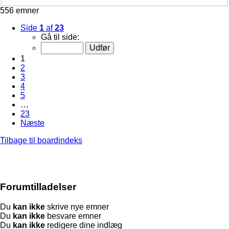
556 emner
Side
1
af
23
Gå til side:
1
2
3
4
5
…
23
Næste
Tilbage til boardindeks
Forumtilladelser
Du
kan ikke
skrive nye emner
Du
kan ikke
besvare emner
Du
kan ikke
redigere dine indlæg