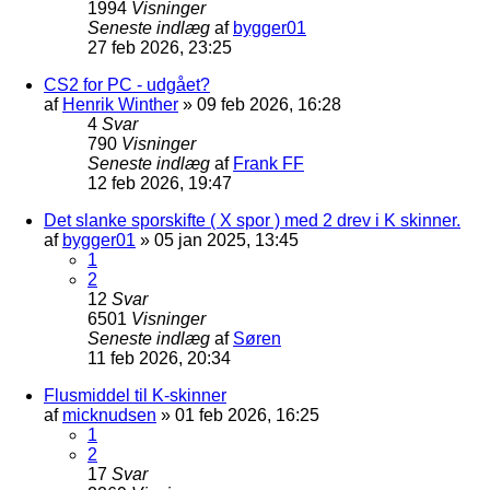
1994
Visninger
Seneste indlæg
af
bygger01
27 feb 2026, 23:25
CS2 for PC - udgået?
af
Henrik Winther
»
09 feb 2026, 16:28
4
Svar
790
Visninger
Seneste indlæg
af
Frank FF
12 feb 2026, 19:47
Det slanke sporskifte ( X spor ) med 2 drev i K skinner.
af
bygger01
»
05 jan 2025, 13:45
1
2
12
Svar
6501
Visninger
Seneste indlæg
af
Søren
11 feb 2026, 20:34
Flusmiddel til K-skinner
af
micknudsen
»
01 feb 2026, 16:25
1
2
17
Svar