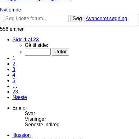
Nyt emne
Søg
Avanceret søgning
556 emner
Side
1
af
23
Gå til side:
1
2
3
4
5
…
23
Næste
Emner
Svar
Visninger
Seneste indlæg
Illussion