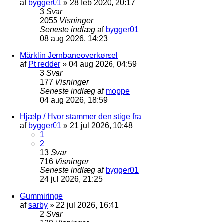
af
bygger01
»
28 feb 2020, 20:17
3
Svar
2055
Visninger
Seneste indlæg
af
bygger01
08 aug 2026, 14:23
Märklin Jernbaneoverkørsel
af
Pt redder
»
04 aug 2026, 04:59
3
Svar
177
Visninger
Seneste indlæg
af
moppe
04 aug 2026, 18:59
Hjælp / Hvor stammer den stige fra
af
bygger01
»
21 jul 2026, 10:48
1
2
13
Svar
716
Visninger
Seneste indlæg
af
bygger01
24 jul 2026, 21:25
Gummiringe
af
sarby
»
22 jul 2026, 16:41
2
Svar