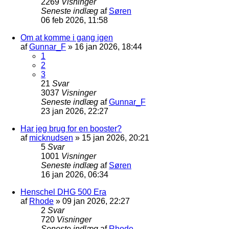
2269
Visninger
Seneste indlæg
af
Søren
06 feb 2026, 11:58
Om at komme i gang igen
af
Gunnar_F
»
16 jan 2026, 18:44
1
2
3
21
Svar
3037
Visninger
Seneste indlæg
af
Gunnar_F
23 jan 2026, 22:27
Har jeg brug for en booster?
af
micknudsen
»
15 jan 2026, 20:21
5
Svar
1001
Visninger
Seneste indlæg
af
Søren
16 jan 2026, 06:34
Henschel DHG 500 Era
af
Rhode
»
09 jan 2026, 22:27
2
Svar
720
Visninger
Seneste indlæg
af
Rhode