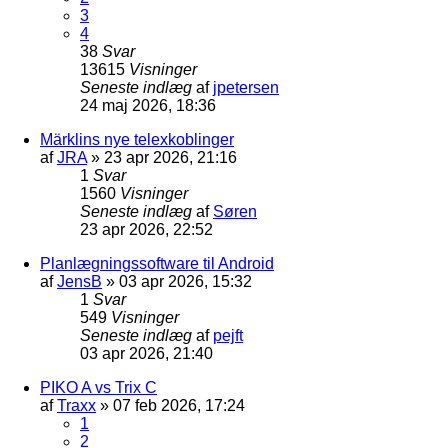
3
4
38
Svar
13615
Visninger
Seneste indlæg
af
jpetersen
24 maj 2026, 18:36
Märklins nye telexkoblinger
af
JRA
»
23 apr 2026, 21:16
1
Svar
1560
Visninger
Seneste indlæg
af
Søren
23 apr 2026, 22:52
Planlægningssoftware til Android
af
JensB
»
03 apr 2026, 15:32
1
Svar
549
Visninger
Seneste indlæg
af
pejft
03 apr 2026, 21:40
PIKO A vs Trix C
af
Traxx
»
07 feb 2026, 17:24
1
2