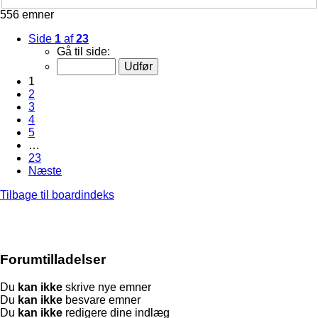
556 emner
Side
1
af
23
Gå til side:
1
2
3
4
5
…
23
Næste
Tilbage til boardindeks
Forumtilladelser
Du
kan ikke
skrive nye emner
Du
kan ikke
besvare emner
Du
kan ikke
redigere dine indlæg