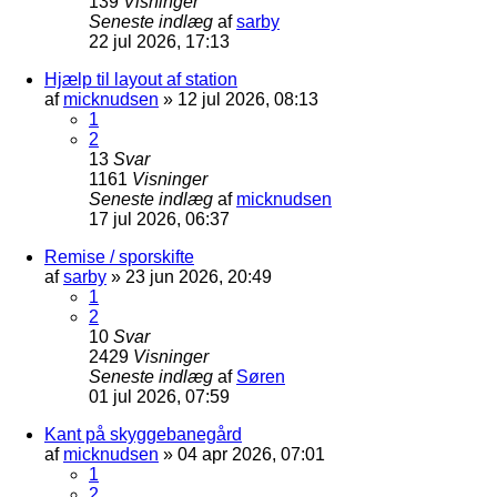
139
Visninger
Seneste indlæg
af
sarby
22 jul 2026, 17:13
Hjælp til layout af station
af
micknudsen
»
12 jul 2026, 08:13
1
2
13
Svar
1161
Visninger
Seneste indlæg
af
micknudsen
17 jul 2026, 06:37
Remise / sporskifte
af
sarby
»
23 jun 2026, 20:49
1
2
10
Svar
2429
Visninger
Seneste indlæg
af
Søren
01 jul 2026, 07:59
Kant på skyggebanegård
af
micknudsen
»
04 apr 2026, 07:01
1
2