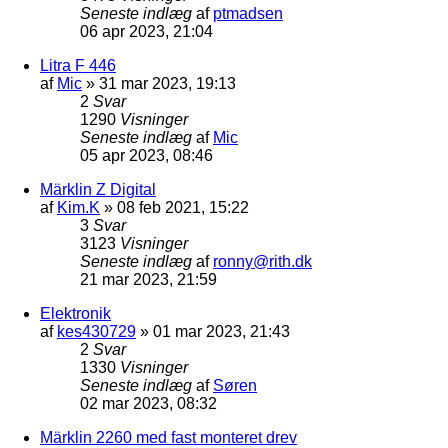
Seneste indlæg
af
ptmadsen
06 apr 2023, 21:04
Litra F 446
af
Mic
»
31 mar 2023, 19:13
2
Svar
1290
Visninger
Seneste indlæg
af
Mic
05 apr 2023, 08:46
Märklin Z Digital
af
Kim.K
»
08 feb 2021, 15:22
3
Svar
3123
Visninger
Seneste indlæg
af
ronny@rith.dk
21 mar 2023, 21:59
Elektronik
af
kes430729
»
01 mar 2023, 21:43
2
Svar
1330
Visninger
Seneste indlæg
af
Søren
02 mar 2023, 08:32
Märklin 2260 med fast monteret drev