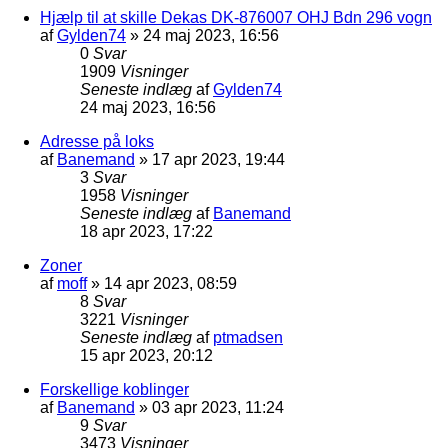
Hjælp til at skille Dekas DK-876007 OHJ Bdn 296 vogn
af
Gylden74
»
24 maj 2023, 16:56
0
Svar
1909
Visninger
Seneste indlæg
af
Gylden74
24 maj 2023, 16:56
Adresse på loks
af
Banemand
»
17 apr 2023, 19:44
3
Svar
1958
Visninger
Seneste indlæg
af
Banemand
18 apr 2023, 17:22
Zoner
af
moff
»
14 apr 2023, 08:59
8
Svar
3221
Visninger
Seneste indlæg
af
ptmadsen
15 apr 2023, 20:12
Forskellige koblinger
af
Banemand
»
03 apr 2023, 11:24
9
Svar
3473
Visninger