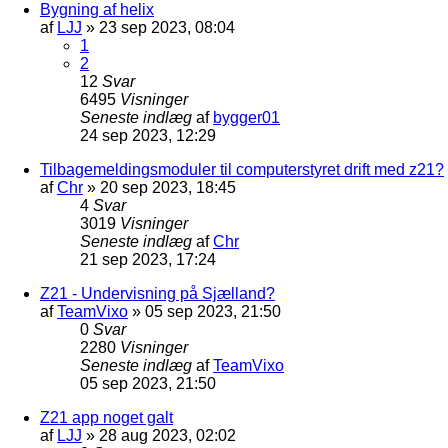
Bygning af helix
af
LJJ
»
23 sep 2023, 08:04
1
2
12
Svar
6495
Visninger
Seneste indlæg
af
bygger01
24 sep 2023, 12:29
Tilbagemeldingsmoduler til computerstyret drift med z21?
af
Chr
»
20 sep 2023, 18:45
4
Svar
3019
Visninger
Seneste indlæg
af
Chr
21 sep 2023, 17:24
Z21 - Undervisning på Sjælland?
af
TeamVixo
»
05 sep 2023, 21:50
0
Svar
2280
Visninger
Seneste indlæg
af
TeamVixo
05 sep 2023, 21:50
Z21 app noget galt
af
LJJ
»
28 aug 2023, 02:02