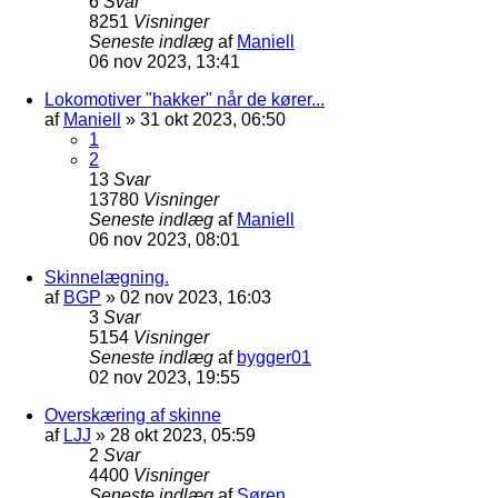
6
Svar
8251
Visninger
Seneste indlæg
af
Maniell
06 nov 2023, 13:41
Lokomotiver "hakker" når de kører...
af
Maniell
»
31 okt 2023, 06:50
1
2
13
Svar
13780
Visninger
Seneste indlæg
af
Maniell
06 nov 2023, 08:01
Skinnelægning.
af
BGP
»
02 nov 2023, 16:03
3
Svar
5154
Visninger
Seneste indlæg
af
bygger01
02 nov 2023, 19:55
Overskæring af skinne
af
LJJ
»
28 okt 2023, 05:59
2
Svar
4400
Visninger
Seneste indlæg
af
Søren