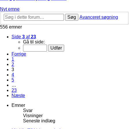
Nyt emne
Søg
Avanceret søgning
556 emner
Side
3
af
23
Gå til side:
Forrige
1
2
3
4
5
…
23
Næste
Emner
Svar
Visninger
Seneste indlæg