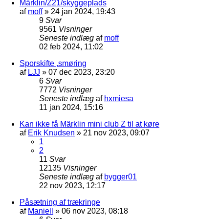
Märklin/Z21/skyggeplads
af
moff
»
24 jan 2024, 19:43
9
Svar
9561
Visninger
Seneste indlæg
af
moff
02 feb 2024, 11:02
Sporskifte ,smøring
af
LJJ
»
07 dec 2023, 23:20
6
Svar
7772
Visninger
Seneste indlæg
af
hxmiesa
11 jan 2024, 15:16
Kan ikke få Märklin mini club Z til at køre
af
Erik Knudsen
»
21 nov 2023, 09:07
1
2
11
Svar
12135
Visninger
Seneste indlæg
af
bygger01
22 nov 2023, 12:17
Påsætning af trækringe
af
Maniell
»
06 nov 2023, 08:18