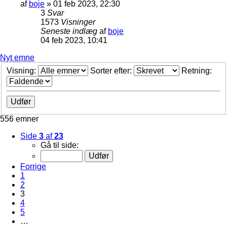
af
boje
»
01 feb 2023, 22:30
3
Svar
1573
Visninger
Seneste indlæg
af
boje
04 feb 2023, 10:41
Nyt emne
Visning:
Sorter efter:
Retning:
556 emner
Side
3
af
23
Gå til side:
Forrige
1
2
3
4
5
…