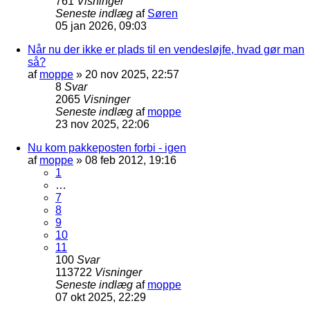
761
Visninger
Seneste indlæg
af
Søren
05 jan 2026, 09:03
Når nu der ikke er plads til en vendesløjfe, hvad gør man
så?
af
moppe
»
20 nov 2025, 22:57
8
Svar
2065
Visninger
Seneste indlæg
af
moppe
23 nov 2025, 22:06
Nu kom pakkeposten forbi - igen
af
moppe
»
08 feb 2012, 19:16
1
…
7
8
9
10
11
100
Svar
113722
Visninger
Seneste indlæg
af
moppe
07 okt 2025, 22:29