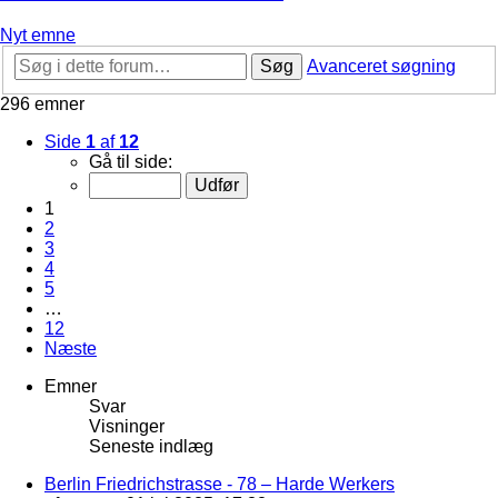
Nyt emne
Søg
Avanceret søgning
296 emner
Side
1
af
12
Gå til side:
1
2
3
4
5
…
12
Næste
Emner
Svar
Visninger
Seneste indlæg
Berlin Friedrichstrasse - 78 – Harde Werkers