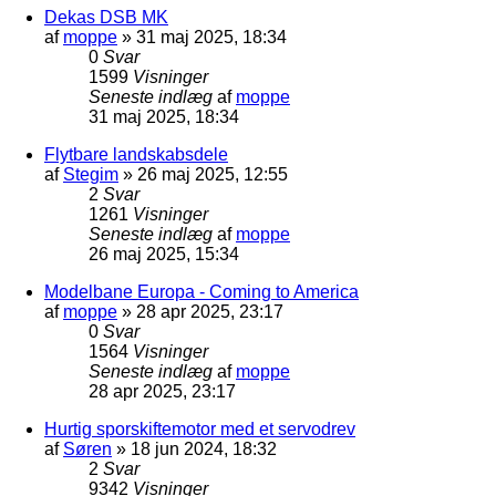
Dekas DSB MK
af
moppe
»
31 maj 2025, 18:34
0
Svar
1599
Visninger
Seneste indlæg
af
moppe
31 maj 2025, 18:34
Flytbare landskabsdele
af
Stegim
»
26 maj 2025, 12:55
2
Svar
1261
Visninger
Seneste indlæg
af
moppe
26 maj 2025, 15:34
Modelbane Europa - Coming to America
af
moppe
»
28 apr 2025, 23:17
0
Svar
1564
Visninger
Seneste indlæg
af
moppe
28 apr 2025, 23:17
Hurtig sporskiftemotor med et servodrev
af
Søren
»
18 jun 2024, 18:32
2
Svar
9342
Visninger