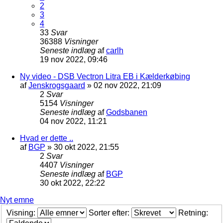
2
3
4
33
Svar
36388
Visninger
Seneste indlæg
af
carlh
19 nov 2022, 09:46
Ny video - DSB Vectron Litra EB i Kælderkøbing
af
Jenskrogsgaard
»
02 nov 2022, 21:09
2
Svar
5154
Visninger
Seneste indlæg
af
Godsbanen
04 nov 2022, 11:21
Hvad er dette ..
af
BGP
»
30 okt 2022, 21:55
2
Svar
4407
Visninger
Seneste indlæg
af
BGP
30 okt 2022, 22:22
Nyt emne
Visning:
Sorter efter:
Retning: