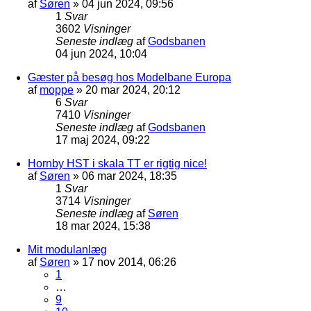
af
Søren
»
04 jun 2024, 09:56
1
Svar
3602
Visninger
Seneste indlæg
af
Godsbanen
04 jun 2024, 10:04
Gæster på besøg hos Modelbane Europa
af
moppe
»
20 mar 2024, 20:12
6
Svar
7410
Visninger
Seneste indlæg
af
Godsbanen
17 maj 2024, 09:22
Hornby HST i skala TT er rigtig nice!
af
Søren
»
06 mar 2024, 18:35
1
Svar
3714
Visninger
Seneste indlæg
af
Søren
18 mar 2024, 15:38
Mit modulanlæg
af
Søren
»
17 nov 2014, 06:26
1
…
9