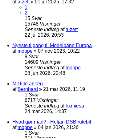
af
a-zett
»
01 jul 2025, 17:32
1
2
15
Svar
15748
Visninger
Seneste indlæg
af
a-zett
22 jul 2026, 20:53
Nyeste tilgang til Modelbane Europa
af
moppe
»
07 nov 2023, 10:22
9
Svar
14609
Visninger
Seneste indlæg
af
moppe
08 jun 2026, 22:48
Mit lille anlæg
af
Bernhard
»
21 mar 2026, 11:19
1
Svar
6717
Visninger
Seneste indlæg
af
hxmiesa
24 mar 2026, 14:37
Hvad gør man? - Heljan DSB rutebil
af
moppe
»
04 jan 2026, 21:26
1
Svar