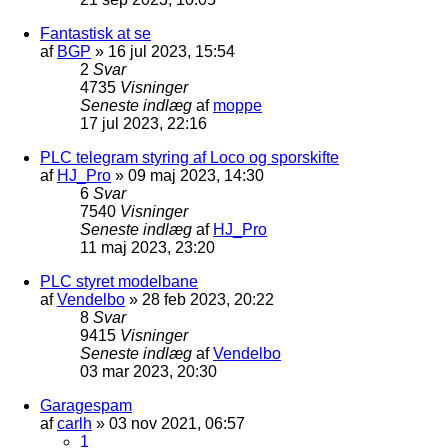
Fantastisk at se
af
BGP
»
16 jul 2023, 15:54
2
Svar
4735
Visninger
Seneste indlæg
af
moppe
17 jul 2023, 22:16
PLC telegram styring af Loco og sporskifte
af
HJ_Pro
»
09 maj 2023, 14:30
6
Svar
7540
Visninger
Seneste indlæg
af
HJ_Pro
11 maj 2023, 23:20
PLC styret modelbane
af
Vendelbo
»
28 feb 2023, 20:22
8
Svar
9415
Visninger
Seneste indlæg
af
Vendelbo
03 mar 2023, 20:30
Garagespam
af
carlh
»
03 nov 2021, 06:57
1