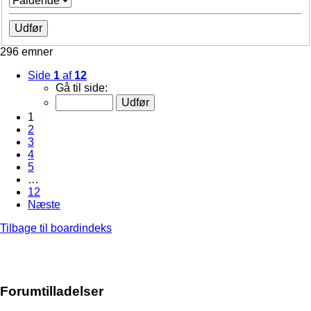
296 emner
Side
1
af
12
Gå til side:
1
2
3
4
5
…
12
Næste
Tilbage til boardindeks
Forumtilladelser