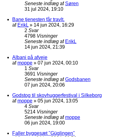
Seneste indlæg
af
Søren
31 jul 2024, 19:10
Bane tjenesten får travlt.
af
ErikL
»
14 jun 2024, 16:29
2
Svar
4798
Visninger
Seneste indlæg
af
ErikL
14 jun 2024, 21:39
Albani på afveje
af
moppe
»
07 jun 2024, 00:10
1
Svar
3691
Visninger
Seneste indlæg
af
Godsbanen
07 jun 2024, 20:06
Godstog til skovhuggerfestival i Silkeborg
af
moppe
»
05 jun 2024, 13:05
4
Svar
5214
Visninger
Seneste indlæg
af
moppe
06 jun 2024, 19:00
Faller byggesæt "Güglingen"