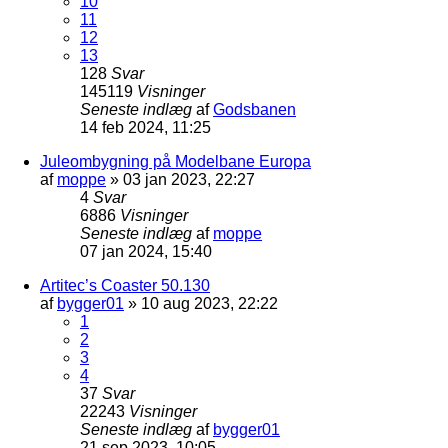
10
11
12
13
128
Svar
145119
Visninger
Seneste indlæg
af
Godsbanen
14 feb 2024, 11:25
Juleombygning på Modelbane Europa
af
moppe
»
03 jan 2023, 22:27
4
Svar
6886
Visninger
Seneste indlæg
af
moppe
07 jan 2024, 15:40
Artitec’s Coaster 50.130
af
bygger01
»
10 aug 2023, 22:22
1
2
3
4
37
Svar
22243
Visninger
Seneste indlæg
af
bygger01
21 sep 2023, 10:05