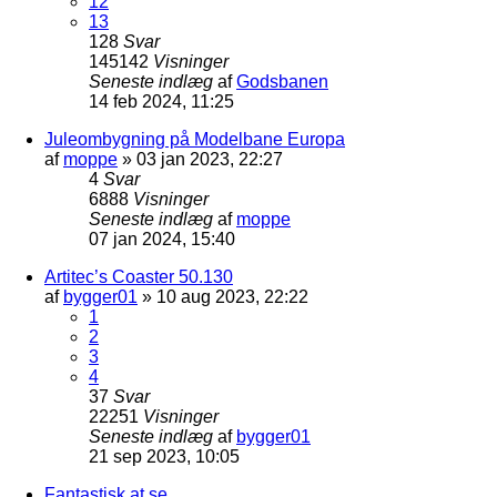
12
13
128
Svar
145142
Visninger
Seneste indlæg
af
Godsbanen
14 feb 2024, 11:25
Juleombygning på Modelbane Europa
af
moppe
»
03 jan 2023, 22:27
4
Svar
6888
Visninger
Seneste indlæg
af
moppe
07 jan 2024, 15:40
Artitec’s Coaster 50.130
af
bygger01
»
10 aug 2023, 22:22
1
2
3
4
37
Svar
22251
Visninger
Seneste indlæg
af
bygger01
21 sep 2023, 10:05
Fantastisk at se