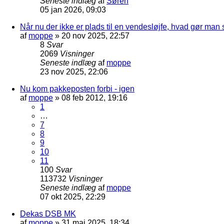
Seneste indlæg
af
Søren
05 jan 2026, 09:03
Når nu der ikke er plads til en vendesløjfe, hvad gør man
af
moppe
»
20 nov 2025, 22:57
8
Svar
2069
Visninger
Seneste indlæg
af
moppe
23 nov 2025, 22:06
Nu kom pakkeposten forbi - igen
af
moppe
»
08 feb 2012, 19:16
1
…
7
8
9
10
11
100
Svar
113732
Visninger
Seneste indlæg
af
moppe
07 okt 2025, 22:29
Dekas DSB MK
af
moppe
»
31 maj 2025, 18:34