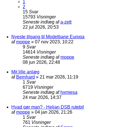
1
2
15
Svar
15793
Visninger
Seneste indlæg
af
a-zett
22 jul 2026, 20:53
Nyeste tilgang til Modelbane Europa
af
moppe
»
07 nov 2023, 10:22
9
Svar
14614
Visninger
Seneste indlæg
af
moppe
08 jun 2026, 22:48
Mit lille anlæg
af
Bernhard
»
21 mar 2026, 11:19
1
Svar
6719
Visninger
Seneste indlæg
af
hxmiesa
24 mar 2026, 14:37
Hvad gør man? - Heljan DSB rutebil
af
moppe
»
04 jan 2026, 21:26
1
Svar
761
Visninger