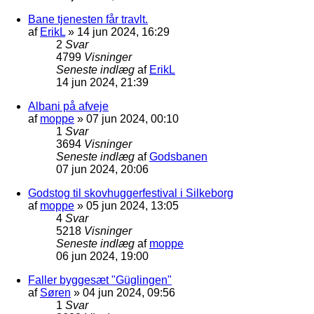
Bane tjenesten får travlt.
af
ErikL
»
14 jun 2024, 16:29
2
Svar
4799
Visninger
Seneste indlæg
af
ErikL
14 jun 2024, 21:39
Albani på afveje
af
moppe
»
07 jun 2024, 00:10
1
Svar
3694
Visninger
Seneste indlæg
af
Godsbanen
07 jun 2024, 20:06
Godstog til skovhuggerfestival i Silkeborg
af
moppe
»
05 jun 2024, 13:05
4
Svar
5218
Visninger
Seneste indlæg
af
moppe
06 jun 2024, 19:00
Faller byggesæt "Güglingen"
af
Søren
»
04 jun 2024, 09:56
1
Svar