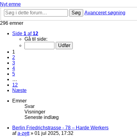
Nyt emne
Søg
Avanceret søgning
296 emner
Side
1
af
12
Gå til side:
1
2
3
4
5
…
12
Næste
Emner
Svar
Visninger
Seneste indlæg
Berlin Friedrichstrasse - 78 – Harde Werkers
af
a-zett
»
01 jul 2025, 17:32