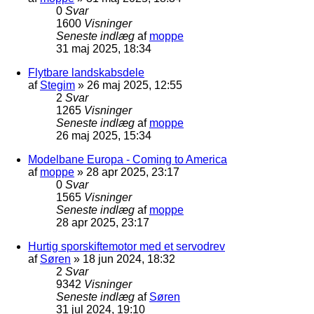
0
Svar
1600
Visninger
Seneste indlæg
af
moppe
31 maj 2025, 18:34
Flytbare landskabsdele
af
Stegim
»
26 maj 2025, 12:55
2
Svar
1265
Visninger
Seneste indlæg
af
moppe
26 maj 2025, 15:34
Modelbane Europa - Coming to America
af
moppe
»
28 apr 2025, 23:17
0
Svar
1565
Visninger
Seneste indlæg
af
moppe
28 apr 2025, 23:17
Hurtig sporskiftemotor med et servodrev
af
Søren
»
18 jun 2024, 18:32
2
Svar
9342
Visninger
Seneste indlæg
af
Søren
31 jul 2024, 19:10