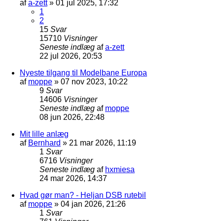
af
a-zett
»
01 jul 2025, 17:32
1
2
15
Svar
15710
Visninger
Seneste indlæg
af
a-zett
22 jul 2026, 20:53
Nyeste tilgang til Modelbane Europa
af
moppe
»
07 nov 2023, 10:22
9
Svar
14606
Visninger
Seneste indlæg
af
moppe
08 jun 2026, 22:48
Mit lille anlæg
af
Bernhard
»
21 mar 2026, 11:19
1
Svar
6716
Visninger
Seneste indlæg
af
hxmiesa
24 mar 2026, 14:37
Hvad gør man? - Heljan DSB rutebil
af
moppe
»
04 jan 2026, 21:26
1
Svar