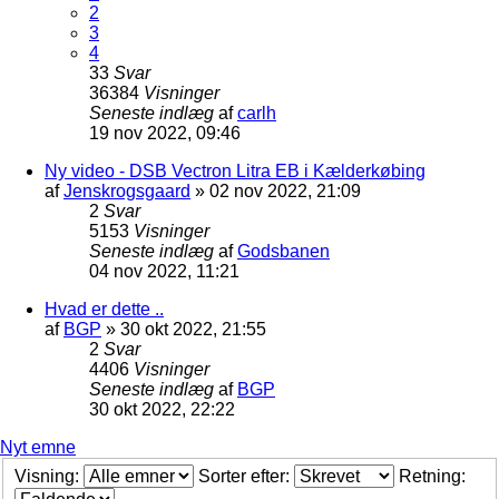
2
3
4
33
Svar
36384
Visninger
Seneste indlæg
af
carlh
19 nov 2022, 09:46
Ny video - DSB Vectron Litra EB i Kælderkøbing
af
Jenskrogsgaard
»
02 nov 2022, 21:09
2
Svar
5153
Visninger
Seneste indlæg
af
Godsbanen
04 nov 2022, 11:21
Hvad er dette ..
af
BGP
»
30 okt 2022, 21:55
2
Svar
4406
Visninger
Seneste indlæg
af
BGP
30 okt 2022, 22:22
Nyt emne
Visning:
Sorter efter:
Retning: