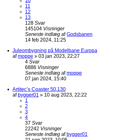
10
11
12
13
128
Svar
145104
Visninger
Seneste indlæg
af
Godsbanen
14 feb 2024, 11:25
Juleombygning på Modelbane Europa
af
moppe
»
03 jan 2023, 22:27
4
Svar
6886
Visninger
Seneste indlæg
af
moppe
07 jan 2024, 15:40
Artitec’s Coaster 50.130
af
bygger01
»
10 aug 2023, 22:22
1
2
3
4
37
Svar
22242
Visninger
Seneste indlæg
af
bygger01
21 sep 2023, 10:05