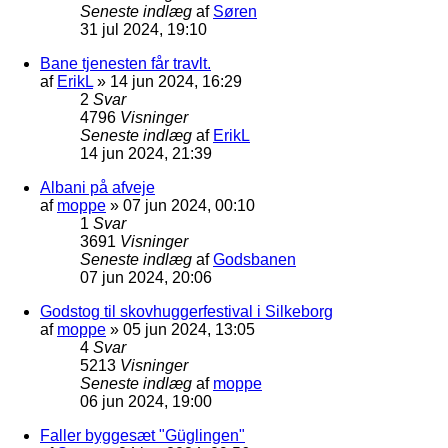
Seneste indlæg
af
Søren
31 jul 2024, 19:10
Bane tjenesten får travlt.
af
ErikL
»
14 jun 2024, 16:29
2
Svar
4796
Visninger
Seneste indlæg
af
ErikL
14 jun 2024, 21:39
Albani på afveje
af
moppe
»
07 jun 2024, 00:10
1
Svar
3691
Visninger
Seneste indlæg
af
Godsbanen
07 jun 2024, 20:06
Godstog til skovhuggerfestival i Silkeborg
af
moppe
»
05 jun 2024, 13:05
4
Svar
5213
Visninger
Seneste indlæg
af
moppe
06 jun 2024, 19:00
Faller byggesæt "Güglingen"