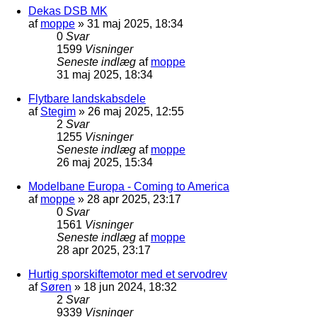
Dekas DSB MK
af
moppe
»
31 maj 2025, 18:34
0
Svar
1599
Visninger
Seneste indlæg
af
moppe
31 maj 2025, 18:34
Flytbare landskabsdele
af
Stegim
»
26 maj 2025, 12:55
2
Svar
1255
Visninger
Seneste indlæg
af
moppe
26 maj 2025, 15:34
Modelbane Europa - Coming to America
af
moppe
»
28 apr 2025, 23:17
0
Svar
1561
Visninger
Seneste indlæg
af
moppe
28 apr 2025, 23:17
Hurtig sporskiftemotor med et servodrev
af
Søren
»
18 jun 2024, 18:32
2
Svar
9339
Visninger