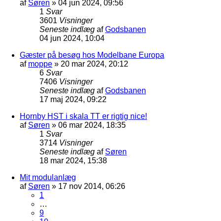
af
Søren
»
04 jun 2024, 09:56
1
Svar
3601
Visninger
Seneste indlæg
af
Godsbanen
04 jun 2024, 10:04
Gæster på besøg hos Modelbane Europa
af
moppe
»
20 mar 2024, 20:12
6
Svar
7406
Visninger
Seneste indlæg
af
Godsbanen
17 maj 2024, 09:22
Hornby HST i skala TT er rigtig nice!
af
Søren
»
06 mar 2024, 18:35
1
Svar
3714
Visninger
Seneste indlæg
af
Søren
18 mar 2024, 15:38
Mit modulanlæg
af
Søren
»
17 nov 2014, 06:26
1
…
9