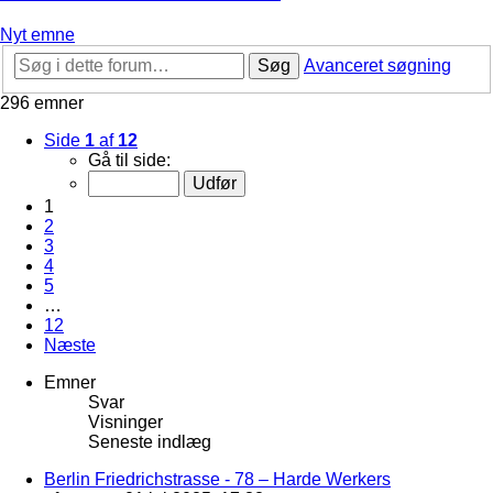
Nyt emne
Søg
Avanceret søgning
296 emner
Side
1
af
12
Gå til side:
1
2
3
4
5
…
12
Næste
Emner
Svar
Visninger
Seneste indlæg
Berlin Friedrichstrasse - 78 – Harde Werkers