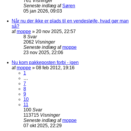
761
Visninger
Seneste indlæg
af
Søren
05 jan 2026, 09:03
Når nu der ikke er plads til en vendesløjfe, hvad gør man
så?
af
moppe
»
20 nov 2025, 22:57
8
Svar
2062
Visninger
Seneste indlæg
af
moppe
23 nov 2025, 22:06
Nu kom pakkeposten forbi - igen
af
moppe
»
08 feb 2012, 19:16
1
…
7
8
9
10
11
100
Svar
113715
Visninger
Seneste indlæg
af
moppe
07 okt 2025, 22:29