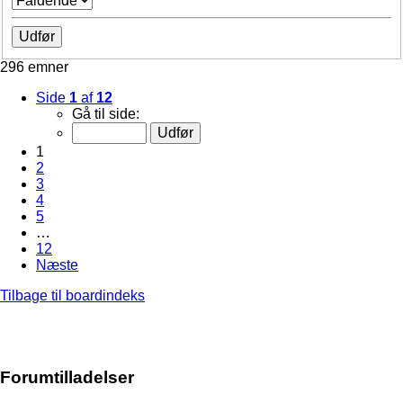
296 emner
Side
1
af
12
Gå til side:
1
2
3
4
5
…
12
Næste
Tilbage til boardindeks
Forumtilladelser