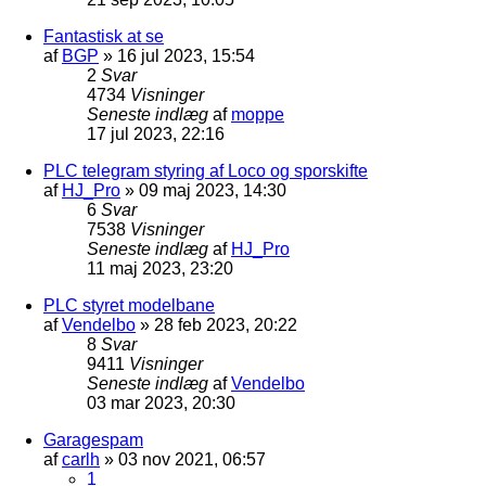
Fantastisk at se
af
BGP
»
16 jul 2023, 15:54
2
Svar
4734
Visninger
Seneste indlæg
af
moppe
17 jul 2023, 22:16
PLC telegram styring af Loco og sporskifte
af
HJ_Pro
»
09 maj 2023, 14:30
6
Svar
7538
Visninger
Seneste indlæg
af
HJ_Pro
11 maj 2023, 23:20
PLC styret modelbane
af
Vendelbo
»
28 feb 2023, 20:22
8
Svar
9411
Visninger
Seneste indlæg
af
Vendelbo
03 mar 2023, 20:30
Garagespam
af
carlh
»
03 nov 2021, 06:57
1