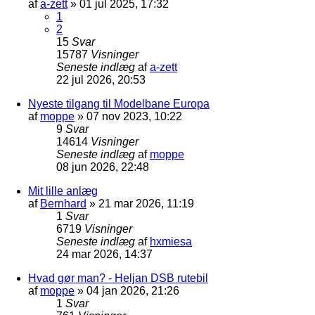
af
a-zett
»
01 jul 2025, 17:32
1
2
15
Svar
15787
Visninger
Seneste indlæg
af
a-zett
22 jul 2026, 20:53
Nyeste tilgang til Modelbane Europa
af
moppe
»
07 nov 2023, 10:22
9
Svar
14614
Visninger
Seneste indlæg
af
moppe
08 jun 2026, 22:48
Mit lille anlæg
af
Bernhard
»
21 mar 2026, 11:19
1
Svar
6719
Visninger
Seneste indlæg
af
hxmiesa
24 mar 2026, 14:37
Hvad gør man? - Heljan DSB rutebil
af
moppe
»
04 jan 2026, 21:26
1
Svar