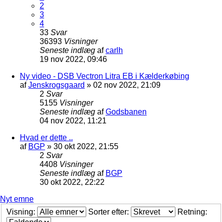
2
3
4
33
Svar
36393
Visninger
Seneste indlæg
af
carlh
19 nov 2022, 09:46
Ny video - DSB Vectron Litra EB i Kælderkøbing
af
Jenskrogsgaard
»
02 nov 2022, 21:09
2
Svar
5155
Visninger
Seneste indlæg
af
Godsbanen
04 nov 2022, 11:21
Hvad er dette ..
af
BGP
»
30 okt 2022, 21:55
2
Svar
4408
Visninger
Seneste indlæg
af
BGP
30 okt 2022, 22:22
Nyt emne
Visning:
Sorter efter:
Retning: