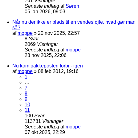
761
Visninger
Seneste indlæg
af
Søren
05 jan 2026, 09:03
Når nu der ikke er plads til en vendesløjfe, hvad gør man
så?
af
moppe
»
20 nov 2025, 22:57
8
Svar
2069
Visninger
Seneste indlæg
af
moppe
23 nov 2025, 22:06
Nu kom pakkeposten forbi - igen
af
moppe
»
08 feb 2012, 19:16
1
…
7
8
9
10
11
100
Svar
113731
Visninger
Seneste indlæg
af
moppe
07 okt 2025, 22:29