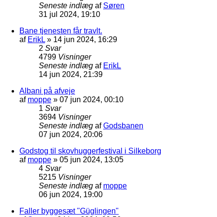
Seneste indlæg
af
Søren
31 jul 2024, 19:10
Bane tjenesten får travlt.
af
ErikL
»
14 jun 2024, 16:29
2
Svar
4799
Visninger
Seneste indlæg
af
ErikL
14 jun 2024, 21:39
Albani på afveje
af
moppe
»
07 jun 2024, 00:10
1
Svar
3694
Visninger
Seneste indlæg
af
Godsbanen
07 jun 2024, 20:06
Godstog til skovhuggerfestival i Silkeborg
af
moppe
»
05 jun 2024, 13:05
4
Svar
5215
Visninger
Seneste indlæg
af
moppe
06 jun 2024, 19:00
Faller byggesæt "Güglingen"