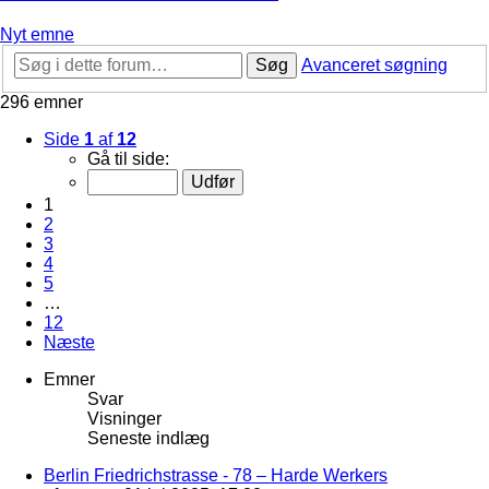
Nyt emne
Søg
Avanceret søgning
296 emner
Side
1
af
12
Gå til side:
1
2
3
4
5
…
12
Næste
Emner
Svar
Visninger
Seneste indlæg
Berlin Friedrichstrasse - 78 – Harde Werkers