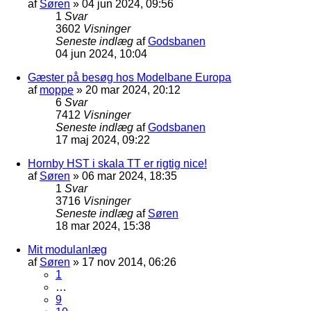
af
Søren
»
04 jun 2024, 09:56
1
Svar
3602
Visninger
Seneste indlæg
af
Godsbanen
04 jun 2024, 10:04
Gæster på besøg hos Modelbane Europa
af
moppe
»
20 mar 2024, 20:12
6
Svar
7412
Visninger
Seneste indlæg
af
Godsbanen
17 maj 2024, 09:22
Hornby HST i skala TT er rigtig nice!
af
Søren
»
06 mar 2024, 18:35
1
Svar
3716
Visninger
Seneste indlæg
af
Søren
18 mar 2024, 15:38
Mit modulanlæg
af
Søren
»
17 nov 2014, 06:26
1
…
9