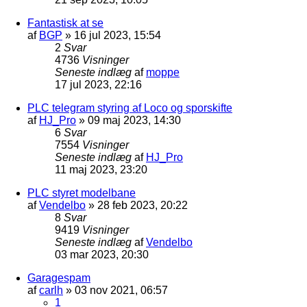
Fantastisk at se
af
BGP
»
16 jul 2023, 15:54
2
Svar
4736
Visninger
Seneste indlæg
af
moppe
17 jul 2023, 22:16
PLC telegram styring af Loco og sporskifte
af
HJ_Pro
»
09 maj 2023, 14:30
6
Svar
7554
Visninger
Seneste indlæg
af
HJ_Pro
11 maj 2023, 23:20
PLC styret modelbane
af
Vendelbo
»
28 feb 2023, 20:22
8
Svar
9419
Visninger
Seneste indlæg
af
Vendelbo
03 mar 2023, 20:30
Garagespam
af
carlh
»
03 nov 2021, 06:57
1