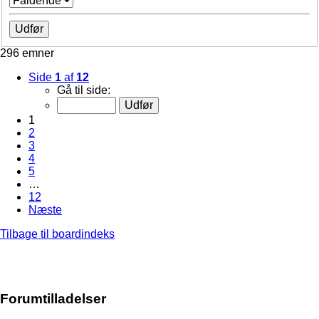
296 emner
Side
1
af
12
Gå til side:
1
2
3
4
5
…
12
Næste
Tilbage til boardindeks
Forumtilladelser