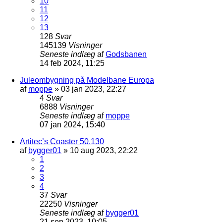
10
11
12
13
128
Svar
145139
Visninger
Seneste indlæg
af
Godsbanen
14 feb 2024, 11:25
Juleombygning på Modelbane Europa
af
moppe
»
03 jan 2023, 22:27
4
Svar
6888
Visninger
Seneste indlæg
af
moppe
07 jan 2024, 15:40
Artitec’s Coaster 50.130
af
bygger01
»
10 aug 2023, 22:22
1
2
3
4
37
Svar
22250
Visninger
Seneste indlæg
af
bygger01
21 sep 2023, 10:05