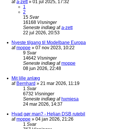
af
a-zett
»
01 jul 2025, 17:32
1
2
15
Svar
16168
Visninger
Seneste indlæg
af
a-zett
22 jul 2026, 20:53
Nyeste tilgang til Modelbane Europa
af
moppe
»
07 nov 2023, 10:22
9
Svar
14642
Visninger
Seneste indlæg
af
moppe
08 jun 2026, 22:48
Mit lille anlæg
af
Bernhard
»
21 mar 2026, 11:19
1
Svar
6732
Visninger
Seneste indlæg
af
hxmiesa
24 mar 2026, 14:37
Hvad gør man? - Heljan DSB rutebil
af
moppe
»
04 jan 2026, 21:26
1
Svar