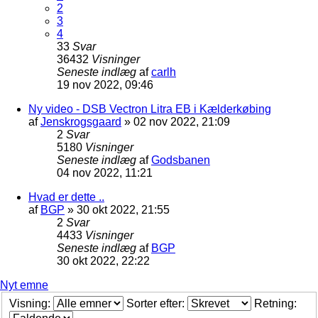
2
3
4
33
Svar
36432
Visninger
Seneste indlæg
af
carlh
19 nov 2022, 09:46
Ny video - DSB Vectron Litra EB i Kælderkøbing
af
Jenskrogsgaard
»
02 nov 2022, 21:09
2
Svar
5180
Visninger
Seneste indlæg
af
Godsbanen
04 nov 2022, 11:21
Hvad er dette ..
af
BGP
»
30 okt 2022, 21:55
2
Svar
4433
Visninger
Seneste indlæg
af
BGP
30 okt 2022, 22:22
Nyt emne
Visning:
Sorter efter:
Retning: