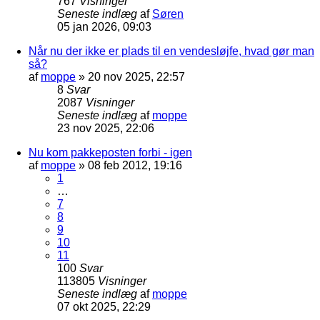
767
Visninger
Seneste indlæg
af
Søren
05 jan 2026, 09:03
Når nu der ikke er plads til en vendesløjfe, hvad gør man
så?
af
moppe
»
20 nov 2025, 22:57
8
Svar
2087
Visninger
Seneste indlæg
af
moppe
23 nov 2025, 22:06
Nu kom pakkeposten forbi - igen
af
moppe
»
08 feb 2012, 19:16
1
…
7
8
9
10
11
100
Svar
113805
Visninger
Seneste indlæg
af
moppe
07 okt 2025, 22:29