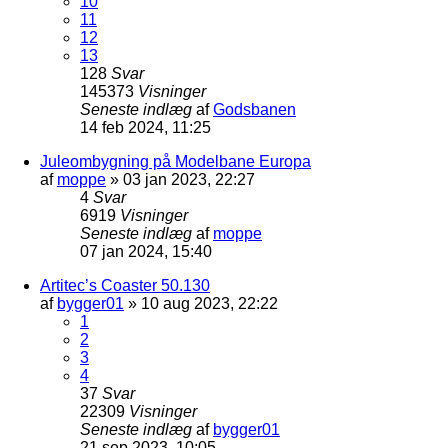
10
11
12
13
128
Svar
145373
Visninger
Seneste indlæg
af
Godsbanen
14 feb 2024, 11:25
Juleombygning på Modelbane Europa
af
moppe
»
03 jan 2023, 22:27
4
Svar
6919
Visninger
Seneste indlæg
af
moppe
07 jan 2024, 15:40
Artitec’s Coaster 50.130
af
bygger01
»
10 aug 2023, 22:22
1
2
3
4
37
Svar
22309
Visninger
Seneste indlæg
af
bygger01
21 sep 2023, 10:05