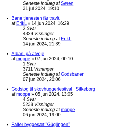
Seneste indlæg
af
Søren
31 jul 2024, 19:10
Bane tjenesten får travlt.
af
ErikL
»
14 jun 2024, 16:29
2
Svar
4829
Visninger
Seneste indlæg
af
ErikL
14 jun 2024, 21:39
Albani på afveje
af
moppe
»
07 jun 2024, 00:10
1
Svar
3711
Visninger
Seneste indlæg
af
Godsbanen
07 jun 2024, 20:06
Godstog til skovhuggerfestival i Silkeborg
af
moppe
»
05 jun 2024, 13:05
4
Svar
5238
Visninger
Seneste indlæg
af
moppe
06 jun 2024, 19:00
Faller byggesæt "Güglingen"