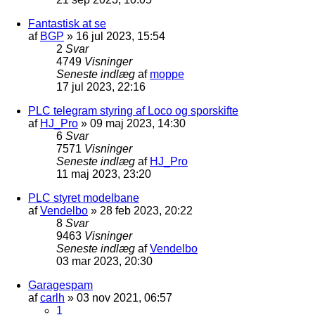
Fantastisk at se
af
BGP
»
16 jul 2023, 15:54
2
Svar
4749
Visninger
Seneste indlæg
af
moppe
17 jul 2023, 22:16
PLC telegram styring af Loco og sporskifte
af
HJ_Pro
»
09 maj 2023, 14:30
6
Svar
7571
Visninger
Seneste indlæg
af
HJ_Pro
11 maj 2023, 23:20
PLC styret modelbane
af
Vendelbo
»
28 feb 2023, 20:22
8
Svar
9463
Visninger
Seneste indlæg
af
Vendelbo
03 mar 2023, 20:30
Garagespam
af
carlh
»
03 nov 2021, 06:57
1