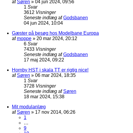
af
Søren
»
04 jun 2024, 09:56
1
Svar
3612
Visninger
Seneste indlæg
af
Godsbanen
04 jun 2024, 10:04
Gæster på besøg hos Modelbane Europa
af
moppe
»
20 mar 2024, 20:12
6
Svar
7433
Visninger
Seneste indlæg
af
Godsbanen
17 maj 2024, 09:22
Hornby HST i skala TT er rigtig nice!
af
Søren
»
06 mar 2024, 18:35
1
Svar
3728
Visninger
Seneste indlæg
af
Søren
18 mar 2024, 15:38
Mit modulanlæg
af
Søren
»
17 nov 2014, 06:26
1
…
9