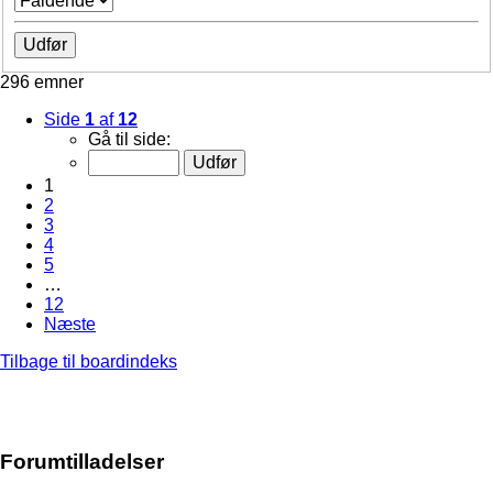
296 emner
Side
1
af
12
Gå til side:
1
2
3
4
5
…
12
Næste
Tilbage til boardindeks
Forumtilladelser