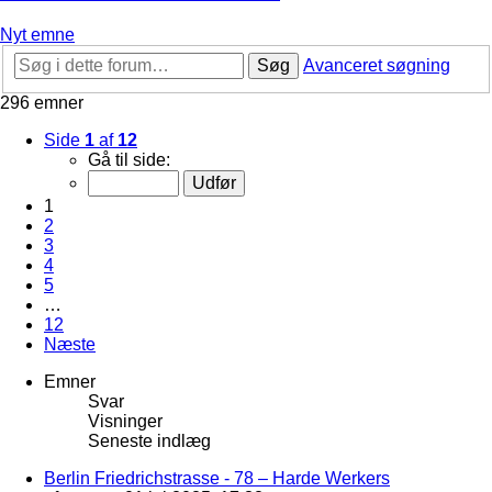
Nyt emne
Søg
Avanceret søgning
296 emner
Side
1
af
12
Gå til side:
1
2
3
4
5
…
12
Næste
Emner
Svar
Visninger
Seneste indlæg
Berlin Friedrichstrasse - 78 – Harde Werkers