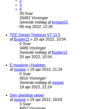
2
3
4
35
Svar
26481
Visninger
Seneste indlæg
af
bygger01
06 maj 2022, 12:26
TEE Diesel-Triebzug VT 11.5
af
Buster12
»
20 apr 2022, 10:54
0
Svar
3489
Visninger
Seneste indlæg
af
Buster12
20 apr 2022, 10:54
E maskine i Hadsten
af
moppe
»
19 apr 2022, 21:24
0
Svar
3610
Visninger
Seneste indlæg
af
moppe
19 apr 2022, 21:24
Den uheldige jæger
af
moppe
»
19 apr 2022, 18:03
3
Svar
4852
Visninger