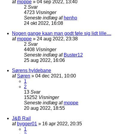
af
moppe
»
04 sep 2022, 13:40
2
Svar
4723
Visninger
Seneste indlæg
af
henho
24 okt 2022, 16:08
Nogen gange kaan man godt føle sig lidt lille....
af
moppe
»
24 aug 2022, 23:38
2
Svar
4408
Visninger
Seneste indlæg
af
Buster12
25 aug 2022, 16:06
Sørens hyldebane
af
Søren
»
04 dec 2021, 10:00
1
2
13
Svar
15252
Visninger
Seneste indlæg
af
moppe
20 aug 2022, 18:55
J&B Rail
af
bygger01
»
16 apr 2022, 20:35
1