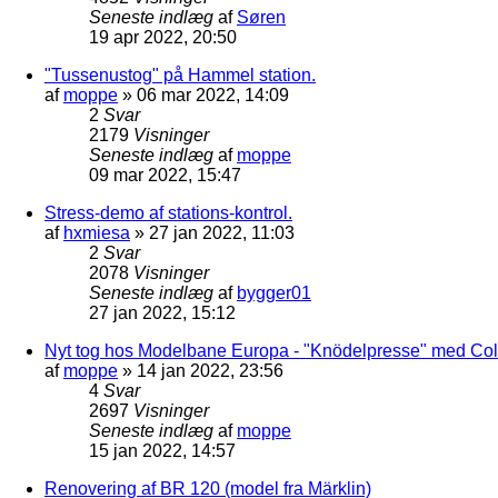
Seneste indlæg
af
Søren
19 apr 2022, 20:50
"Tussenustog" på Hammel station.
af
moppe
»
06 mar 2022, 14:09
2
Svar
2179
Visninger
Seneste indlæg
af
moppe
09 mar 2022, 15:47
Stress-demo af stations-kontrol.
af
hxmiesa
»
27 jan 2022, 11:03
2
Svar
2078
Visninger
Seneste indlæg
af
bygger01
27 jan 2022, 15:12
Nyt tog hos Modelbane Europa - "Knödelpresse" med Col
af
moppe
»
14 jan 2022, 23:56
4
Svar
2697
Visninger
Seneste indlæg
af
moppe
15 jan 2022, 14:57
Renovering af BR 120 (model fra Märklin)