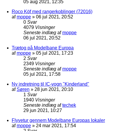
05 aug 2021, 12:35
Roco Köf med rangerkoblinger (72016)
af
moppe
»
06 jul 2021, 20:52
0
Svar
4079
Visninger
Seneste indlæg
af
moppe
06 jul 2021, 20:52
Trætog på Modelbane Europa
af
moppe
»
05 jul 2021, 17:23
2
Svar
2349
Visninger
Seneste indlæg
af
moppe
05 jul 2021, 17:58
Ny indretning til IC-vogn "Kinderland"
af
Søren
»
28 jun 2021, 20:10
1
Svar
1940
Visninger
Seneste indlæg
af
techek
29 jun 2021, 10:27
Flyvetur gennem Modelbane Europas lokaler
af
moppe
»
24 mar 2021, 17:54
2
Svar