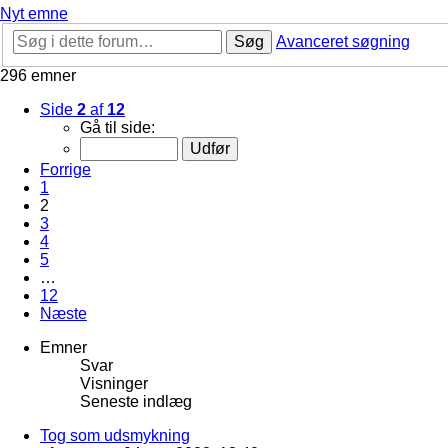
Nyt emne
Søg
Avanceret søgning
296 emner
Side
2
af
12
Gå til side:
Forrige
1
2
3
4
5
…
12
Næste
Emner
Svar
Visninger
Seneste indlæg
Tog som udsmykning