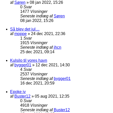
af
Søren
»
08 jan 2022, 15:26
0
Svar
1477
Visninger
Seneste indlæg
af
Søren
08 jan 2022, 15:26
Så blev det jul…
af
moppe
»
24 dec 2021, 22:36
1
Svar
1915
Visninger
Seneste indlæg
af
jhcn
25 dec 2021, 09:14
Kulsilo til vores havn
af
bygger01
»
12 dec 2021, 14:30
4
Svar
2537
Visninger
Seneste indlæg
af
bygger01
16 dec 2021, 20:59
Epoke iv
af
Buster12
»
05 aug 2021, 12:35
0
Svar
4918
Visninger
Seneste indlæg
af
Buster12