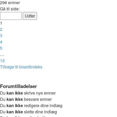
296 emner
Side
Gå til side:
1
af
1
12
2
3
4
5
…
12
Næste
Tilbage til boardindeks
Forumtilladelser
Du
kan ikke
skrive nye emner
Du
kan ikke
besvare emner
Du
kan ikke
redigere dine indlæg
Du
kan ikke
slette dine indlæg