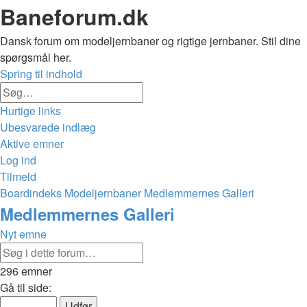
Baneforum.dk
Dansk forum om modeljernbaner og rigtige jernbaner. Stil dine
spørgsmål her.
Spring til indhold
Avanceret
Søg
søgning
Hurtige links
Ubesvarede indlæg
Aktive emner
Log ind
Tilmeld
Boardindeks
Modeljernbaner
Medlemmernes Galleri
Søg
Medlemmernes Galleri
Nyt emne
Avanceret
Søg
søgning
296 emner
Side
Gå til side:
1