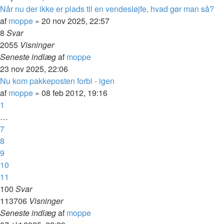
Når nu der ikke er plads til en vendesløjfe, hvad gør man så?
af
moppe
»
20 nov 2025, 22:57
8
Svar
2055
Visninger
Seneste indlæg
af
moppe
23 nov 2025, 22:06
Nu kom pakkeposten forbi - igen
af
moppe
»
08 feb 2012, 19:16
1
…
7
8
9
10
11
100
Svar
113706
Visninger
Seneste indlæg
af
moppe