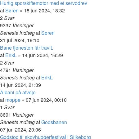
Hurtig sporskiftemotor med et servodrev
af
Søren
»
18 jun 2024, 18:32
2
Svar
9337
Visninger
Seneste indlæg
af
Søren
31 jul 2024, 19:10
Bane tjenesten får travlt.
af
ErikL
»
14 jun 2024, 16:29
2
Svar
4791
Visninger
Seneste indlæg
af
ErikL
14 jun 2024, 21:39
Albani på afveje
af
moppe
»
07 jun 2024, 00:10
1
Svar
3691
Visninger
Seneste indlæg
af
Godsbanen
07 jun 2024, 20:06
Godstog til skovhuggerfestival i Silkeborg