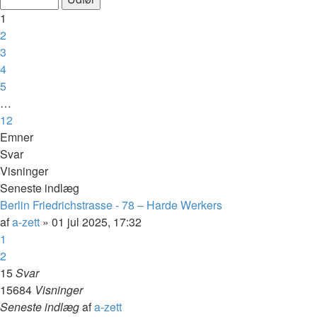
af
1
12
2
3
4
5
…
12
Næste
Emner
Svar
Visninger
Seneste indlæg
Berlin Friedrichstrasse - 78 – Harde Werkers
af
a-zett
»
01 jul 2025, 17:32
1
2
15
Svar
15684
Visninger
Seneste indlæg
af
a-zett