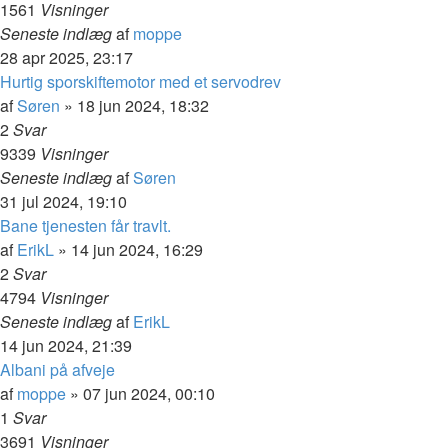
1561
Visninger
Seneste indlæg
af
moppe
28 apr 2025, 23:17
Hurtig sporskiftemotor med et servodrev
af
Søren
»
18 jun 2024, 18:32
2
Svar
9339
Visninger
Seneste indlæg
af
Søren
31 jul 2024, 19:10
Bane tjenesten får travlt.
af
ErikL
»
14 jun 2024, 16:29
2
Svar
4794
Visninger
Seneste indlæg
af
ErikL
14 jun 2024, 21:39
Albani på afveje
af
moppe
»
07 jun 2024, 00:10
1
Svar
3691
Visninger