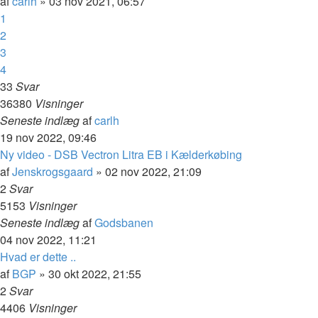
af
carlh
»
03 nov 2021, 06:57
1
2
3
4
33
Svar
36380
Visninger
Seneste indlæg
af
carlh
19 nov 2022, 09:46
Ny video - DSB Vectron Litra EB i Kælderkøbing
af
Jenskrogsgaard
»
02 nov 2022, 21:09
2
Svar
5153
Visninger
Seneste indlæg
af
Godsbanen
04 nov 2022, 11:21
Hvad er dette ..
af
BGP
»
30 okt 2022, 21:55
2
Svar
4406
Visninger