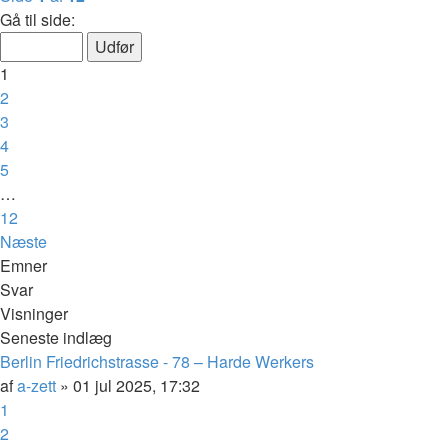
Gå til side:
1
2
3
4
5
…
12
Næste
Emner
Svar
Visninger
Seneste indlæg
Berlin Friedrichstrasse - 78 – Harde Werkers
af
a-zett
»
01 jul 2025, 17:32
1
2