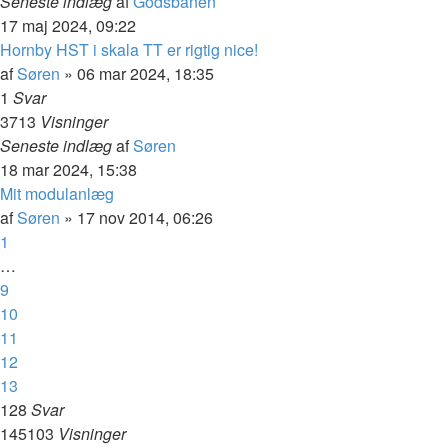
Seneste indlæg
af
Godsbanen
17 maj 2024, 09:22
Hornby HST i skala TT er rigtig nice!
af
Søren
»
06 mar 2024, 18:35
1
Svar
3713
Visninger
Seneste indlæg
af
Søren
18 mar 2024, 15:38
Mit modulanlæg
af
Søren
»
17 nov 2014, 06:26
1
…
9
10
11
12
13
128
Svar
145103
Visninger