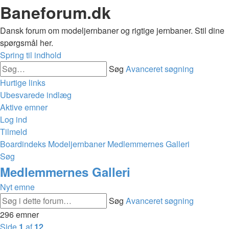
Baneforum.dk
Dansk forum om modeljernbaner og rigtige jernbaner. Stil dine
spørgsmål her.
Spring til indhold
Søg
Avanceret søgning
Hurtige links
Ubesvarede indlæg
Aktive emner
Log ind
Tilmeld
Boardindeks
Modeljernbaner
Medlemmernes Galleri
Søg
Medlemmernes Galleri
Nyt emne
Søg
Avanceret søgning
296 emner
Side
1
af
12