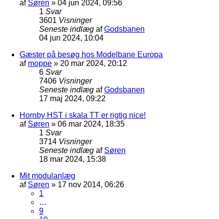
af
Søren
»
04 jun 2024, 09:56
1
Svar
3601
Visninger
Seneste indlæg
af
Godsbanen
04 jun 2024, 10:04
Gæster på besøg hos Modelbane Europa
af
moppe
»
20 mar 2024, 20:12
6
Svar
7406
Visninger
Seneste indlæg
af
Godsbanen
17 maj 2024, 09:22
Hornby HST i skala TT er rigtig nice!
af
Søren
»
06 mar 2024, 18:35
1
Svar
3714
Visninger
Seneste indlæg
af
Søren
18 mar 2024, 15:38
Mit modulanlæg
af
Søren
»
17 nov 2014, 06:26
1
…
9