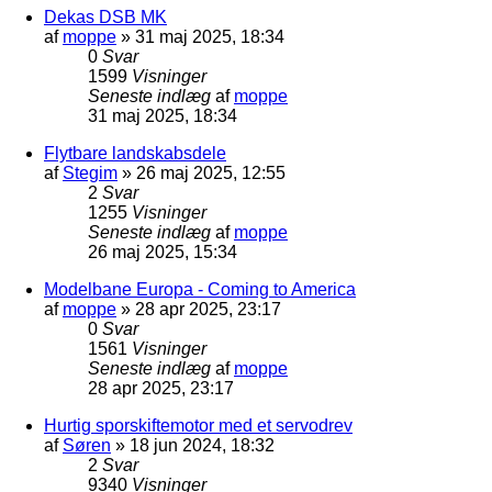
Dekas DSB MK
af
moppe
»
31 maj 2025, 18:34
0
Svar
1599
Visninger
Seneste indlæg
af
moppe
31 maj 2025, 18:34
Flytbare landskabsdele
af
Stegim
»
26 maj 2025, 12:55
2
Svar
1255
Visninger
Seneste indlæg
af
moppe
26 maj 2025, 15:34
Modelbane Europa - Coming to America
af
moppe
»
28 apr 2025, 23:17
0
Svar
1561
Visninger
Seneste indlæg
af
moppe
28 apr 2025, 23:17
Hurtig sporskiftemotor med et servodrev
af
Søren
»
18 jun 2024, 18:32
2
Svar
9340
Visninger