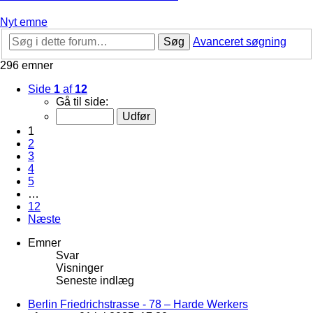
Nyt emne
Søg
Avanceret søgning
296 emner
Side
1
af
12
Gå til side:
1
2
3
4
5
…
12
Næste
Emner
Svar
Visninger
Seneste indlæg
Berlin Friedrichstrasse - 78 – Harde Werkers