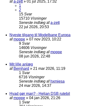
af
a-zett
»
01 jul 2025, 17:32
1
2
15
Svar
15710
Visninger
Seneste indlæg
af
a-zett
22 jul 2026, 20:53
Nyeste tilgang til Modelbane Europa
af
moppe
»
07 nov 2023, 10:22
9
Svar
14606
Visninger
Seneste indlæg
af
moppe
08 jun 2026, 22:48
Mit lille anlæg
af
Bernhard
»
21 mar 2026, 11:19
1
Svar
6716
Visninger
Seneste indlæg
af
hxmiesa
24 mar 2026, 14:37
Hvad gør man? - Heljan DSB rutebil
af
moppe
»
04 jan 2026, 21:26
1
Svar