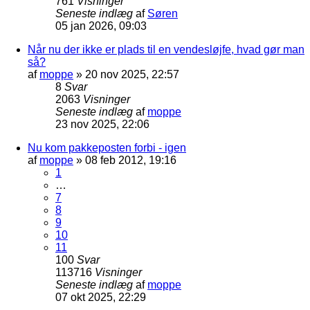
761
Visninger
Seneste indlæg
af
Søren
05 jan 2026, 09:03
Når nu der ikke er plads til en vendesløjfe, hvad gør man
så?
af
moppe
»
20 nov 2025, 22:57
8
Svar
2063
Visninger
Seneste indlæg
af
moppe
23 nov 2025, 22:06
Nu kom pakkeposten forbi - igen
af
moppe
»
08 feb 2012, 19:16
1
…
7
8
9
10
11
100
Svar
113716
Visninger
Seneste indlæg
af
moppe
07 okt 2025, 22:29