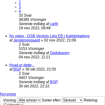
2
3
4
33
Svar
36385
Visninger
Seneste indlæg
af
carlh
19 nov 2022, 09:46
Ny video - DSB Vectron Litra EB i Kælderkøbing
af
Jenskrogsgaard
»
02 nov 2022, 21:09
2
Svar
5153
Visninger
Seneste indlæg
af
Godsbanen
04 nov 2022, 11:21
Hvad er dette ..
af
BGP
»
30 okt 2022, 21:55
2
Svar
4407
Visninger
Seneste indlæg
af
BGP
30 okt 2022, 22:22
Nyt emne
Visning:
Sorter efter:
Retning: