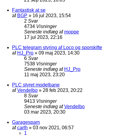
Fantastisk at se
af
BGP
»
16 jul 2023, 15:54
2
Svar
4734
Visninger
Seneste indlæg
af
moppe
17 jul 2023, 22:16
PLC telegram styring af Loco og sporskifte
af
HJ_Pro
»
09 maj 2023, 14:30
6
Svar
7538
Visninger
Seneste indlæg
af
HJ_Pro
11 maj 2023, 23:20
PLC styret modelbane
af
Vendelbo
»
28 feb 2023, 20:22
8
Svar
9413
Visninger
Seneste indlæg
af
Vendelbo
03 mar 2023, 20:30
Garagespam
af
carlh
»
03 nov 2021, 06:57
1