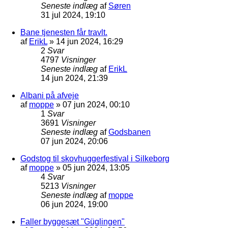
Seneste indlæg
af
Søren
31 jul 2024, 19:10
Bane tjenesten får travlt.
af
ErikL
»
14 jun 2024, 16:29
2
Svar
4797
Visninger
Seneste indlæg
af
ErikL
14 jun 2024, 21:39
Albani på afveje
af
moppe
»
07 jun 2024, 00:10
1
Svar
3691
Visninger
Seneste indlæg
af
Godsbanen
07 jun 2024, 20:06
Godstog til skovhuggerfestival i Silkeborg
af
moppe
»
05 jun 2024, 13:05
4
Svar
5213
Visninger
Seneste indlæg
af
moppe
06 jun 2024, 19:00
Faller byggesæt "Güglingen"