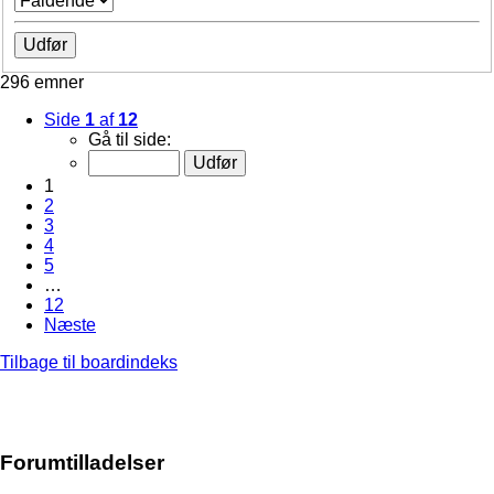
296 emner
Side
1
af
12
Gå til side:
1
2
3
4
5
…
12
Næste
Tilbage til boardindeks
Forumtilladelser