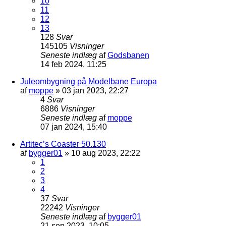
10
11
12
13
128
Svar
145105
Visninger
Seneste indlæg
af
Godsbanen
14 feb 2024, 11:25
Juleombygning på Modelbane Europa
af
moppe
»
03 jan 2023, 22:27
4
Svar
6886
Visninger
Seneste indlæg
af
moppe
07 jan 2024, 15:40
Artitec’s Coaster 50.130
af
bygger01
»
10 aug 2023, 22:22
1
2
3
4
37
Svar
22242
Visninger
Seneste indlæg
af
bygger01
21 sep 2023, 10:05