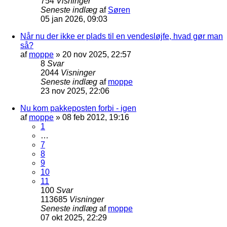
754
Visninger
Seneste indlæg
af
Søren
05 jan 2026, 09:03
Når nu der ikke er plads til en vendesløjfe, hvad gør man
så?
af
moppe
»
20 nov 2025, 22:57
8
Svar
2044
Visninger
Seneste indlæg
af
moppe
23 nov 2025, 22:06
Nu kom pakkeposten forbi - igen
af
moppe
»
08 feb 2012, 19:16
1
…
7
8
9
10
11
100
Svar
113685
Visninger
Seneste indlæg
af
moppe
07 okt 2025, 22:29