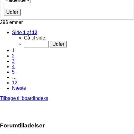
296 emner
Side
1
af
12
Gå til side:
1
2
3
4
5
…
12
Næste
Tilbage til boardindeks
Forumtilladelser