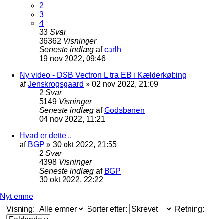
2
3
4
33
Svar
36362
Visninger
Seneste indlæg
af
carlh
19 nov 2022, 09:46
Ny video - DSB Vectron Litra EB i Kælderkøbing
af
Jenskrogsgaard
»
02 nov 2022, 21:09
2
Svar
5149
Visninger
Seneste indlæg
af
Godsbanen
04 nov 2022, 11:21
Hvad er dette ..
af
BGP
»
30 okt 2022, 21:55
2
Svar
4398
Visninger
Seneste indlæg
af
BGP
30 okt 2022, 22:22
Nyt emne
Visning:
Sorter efter:
Retning: