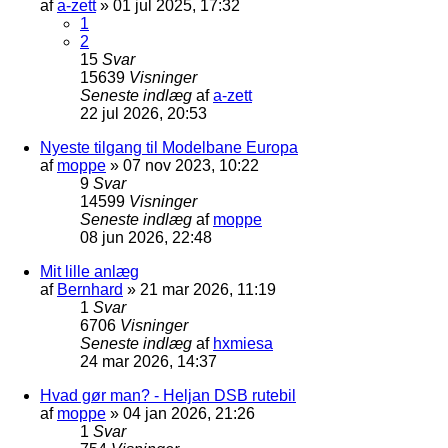
af
a-zett
»
01 jul 2025, 17:32
1
2
15
Svar
15639
Visninger
Seneste indlæg
af
a-zett
22 jul 2026, 20:53
Nyeste tilgang til Modelbane Europa
af
moppe
»
07 nov 2023, 10:22
9
Svar
14599
Visninger
Seneste indlæg
af
moppe
08 jun 2026, 22:48
Mit lille anlæg
af
Bernhard
»
21 mar 2026, 11:19
1
Svar
6706
Visninger
Seneste indlæg
af
hxmiesa
24 mar 2026, 14:37
Hvad gør man? - Heljan DSB rutebil
af
moppe
»
04 jan 2026, 21:26
1
Svar