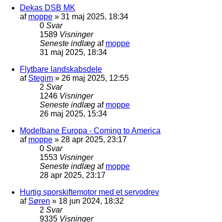
Dekas DSB MK
af
moppe
»
31 maj 2025, 18:34
0
Svar
1589
Visninger
Seneste indlæg
af
moppe
31 maj 2025, 18:34
Flytbare landskabsdele
af
Stegim
»
26 maj 2025, 12:55
2
Svar
1246
Visninger
Seneste indlæg
af
moppe
26 maj 2025, 15:34
Modelbane Europa - Coming to America
af
moppe
»
28 apr 2025, 23:17
0
Svar
1553
Visninger
Seneste indlæg
af
moppe
28 apr 2025, 23:17
Hurtig sporskiftemotor med et servodrev
af
Søren
»
18 jun 2024, 18:32
2
Svar
9335
Visninger