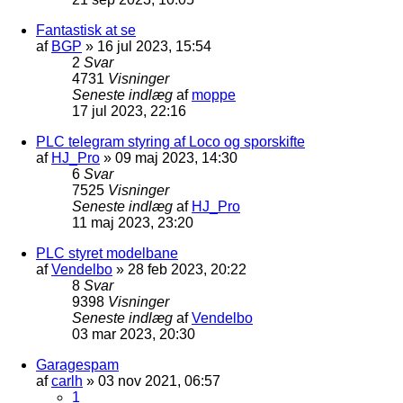
Fantastisk at se
af
BGP
»
16 jul 2023, 15:54
2
Svar
4731
Visninger
Seneste indlæg
af
moppe
17 jul 2023, 22:16
PLC telegram styring af Loco og sporskifte
af
HJ_Pro
»
09 maj 2023, 14:30
6
Svar
7525
Visninger
Seneste indlæg
af
HJ_Pro
11 maj 2023, 23:20
PLC styret modelbane
af
Vendelbo
»
28 feb 2023, 20:22
8
Svar
9398
Visninger
Seneste indlæg
af
Vendelbo
03 mar 2023, 20:30
Garagespam
af
carlh
»
03 nov 2021, 06:57
1