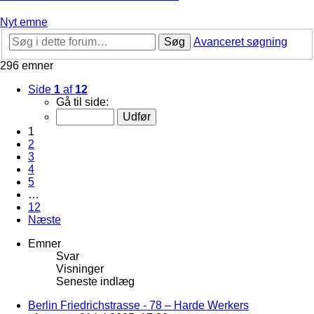
Nyt emne
Søg
Avanceret søgning
296 emner
Side
1
af
12
Gå til side:
1
2
3
4
5
…
12
Næste
Emner
Svar
Visninger
Seneste indlæg
Berlin Friedrichstrasse - 78 – Harde Werkers