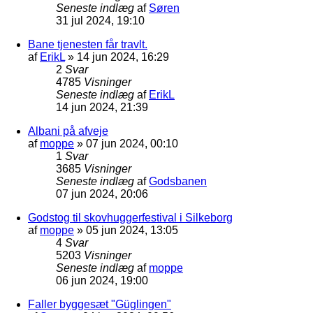
Seneste indlæg
af
Søren
31 jul 2024, 19:10
Bane tjenesten får travlt.
af
ErikL
»
14 jun 2024, 16:29
2
Svar
4785
Visninger
Seneste indlæg
af
ErikL
14 jun 2024, 21:39
Albani på afveje
af
moppe
»
07 jun 2024, 00:10
1
Svar
3685
Visninger
Seneste indlæg
af
Godsbanen
07 jun 2024, 20:06
Godstog til skovhuggerfestival i Silkeborg
af
moppe
»
05 jun 2024, 13:05
4
Svar
5203
Visninger
Seneste indlæg
af
moppe
06 jun 2024, 19:00
Faller byggesæt "Güglingen"