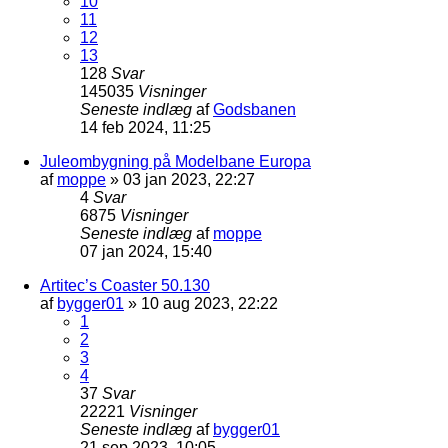
10
11
12
13
128
Svar
145035
Visninger
Seneste indlæg
af
Godsbanen
14 feb 2024, 11:25
Juleombygning på Modelbane Europa
af
moppe
»
03 jan 2023, 22:27
4
Svar
6875
Visninger
Seneste indlæg
af
moppe
07 jan 2024, 15:40
Artitec’s Coaster 50.130
af
bygger01
»
10 aug 2023, 22:22
1
2
3
4
37
Svar
22221
Visninger
Seneste indlæg
af
bygger01
21 sep 2023, 10:05