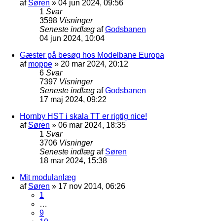
af
Søren
»
04 jun 2024, 09:56
1
Svar
3598
Visninger
Seneste indlæg
af
Godsbanen
04 jun 2024, 10:04
Gæster på besøg hos Modelbane Europa
af
moppe
»
20 mar 2024, 20:12
6
Svar
7397
Visninger
Seneste indlæg
af
Godsbanen
17 maj 2024, 09:22
Hornby HST i skala TT er rigtig nice!
af
Søren
»
06 mar 2024, 18:35
1
Svar
3706
Visninger
Seneste indlæg
af
Søren
18 mar 2024, 15:38
Mit modulanlæg
af
Søren
»
17 nov 2014, 06:26
1
…
9