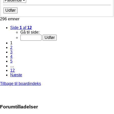
296 emner
Side
1
af
12
Gå til side:
1
2
3
4
5
…
12
Næste
Tilbage til boardindeks
Forumtilladelser