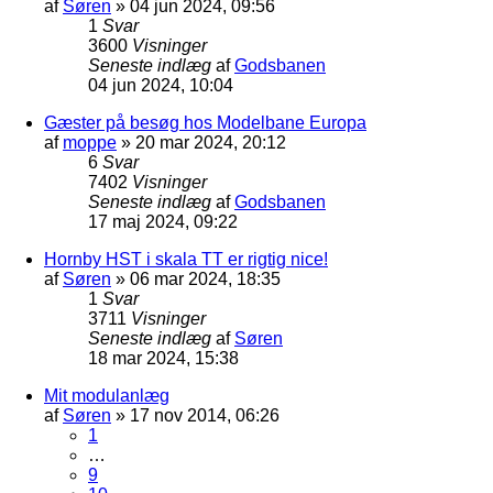
af
Søren
»
04 jun 2024, 09:56
1
Svar
3600
Visninger
Seneste indlæg
af
Godsbanen
04 jun 2024, 10:04
Gæster på besøg hos Modelbane Europa
af
moppe
»
20 mar 2024, 20:12
6
Svar
7402
Visninger
Seneste indlæg
af
Godsbanen
17 maj 2024, 09:22
Hornby HST i skala TT er rigtig nice!
af
Søren
»
06 mar 2024, 18:35
1
Svar
3711
Visninger
Seneste indlæg
af
Søren
18 mar 2024, 15:38
Mit modulanlæg
af
Søren
»
17 nov 2014, 06:26
1
…
9