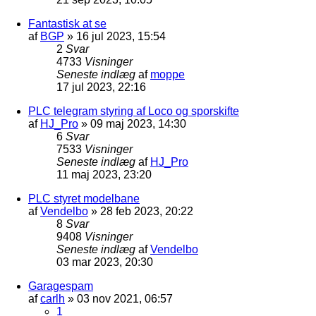
Fantastisk at se
af
BGP
»
16 jul 2023, 15:54
2
Svar
4733
Visninger
Seneste indlæg
af
moppe
17 jul 2023, 22:16
PLC telegram styring af Loco og sporskifte
af
HJ_Pro
»
09 maj 2023, 14:30
6
Svar
7533
Visninger
Seneste indlæg
af
HJ_Pro
11 maj 2023, 23:20
PLC styret modelbane
af
Vendelbo
»
28 feb 2023, 20:22
8
Svar
9408
Visninger
Seneste indlæg
af
Vendelbo
03 mar 2023, 20:30
Garagespam
af
carlh
»
03 nov 2021, 06:57
1