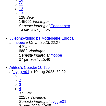
10
11
12
13
128
Svar
145091
Visninger
Seneste indlæg
af
Godsbanen
14 feb 2024, 11:25
Juleombygning på Modelbane Europa
af
moppe
»
03 jan 2023, 22:27
4
Svar
6882
Visninger
Seneste indlæg
af
moppe
07 jan 2024, 15:40
Artitec’s Coaster 50.130
af
bygger01
»
10 aug 2023, 22:22
1
2
3
4
37
Svar
22237
Visninger
Seneste indlæg
af
bygger01
21 sep 2023, 10:05