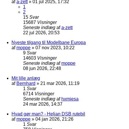
af
a-zett
»
01 jul 2025, 17:32
1
2
15
Svar
15687
Visninger
Seneste indlæg
af
a-zett
22 jul 2026, 20:53
Nyeste tilgang til Modelbane Europa
af
moppe
»
07 nov 2023, 10:22
9
Svar
14603
Visninger
Seneste indlæg
af
moppe
08 jun 2026, 22:48
Mit lille anlæg
af
Bernhard
»
21 mar 2026, 11:19
1
Svar
6714
Visninger
Seneste indlæg
af
hxmiesa
24 mar 2026, 14:37
Hvad gør man? - Heljan DSB rutebil
af
moppe
»
04 jan 2026, 21:26
1
Svar