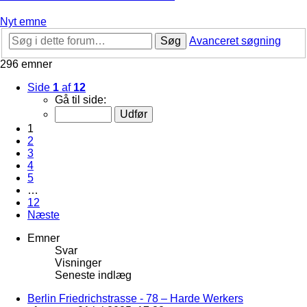
Nyt emne
Søg
Avanceret søgning
296 emner
Side
1
af
12
Gå til side:
1
2
3
4
5
…
12
Næste
Emner
Svar
Visninger
Seneste indlæg
Berlin Friedrichstrasse - 78 – Harde Werkers