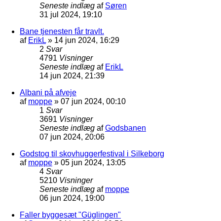
Seneste indlæg
af
Søren
31 jul 2024, 19:10
Bane tjenesten får travlt.
af
ErikL
»
14 jun 2024, 16:29
2
Svar
4791
Visninger
Seneste indlæg
af
ErikL
14 jun 2024, 21:39
Albani på afveje
af
moppe
»
07 jun 2024, 00:10
1
Svar
3691
Visninger
Seneste indlæg
af
Godsbanen
07 jun 2024, 20:06
Godstog til skovhuggerfestival i Silkeborg
af
moppe
»
05 jun 2024, 13:05
4
Svar
5210
Visninger
Seneste indlæg
af
moppe
06 jun 2024, 19:00
Faller byggesæt "Güglingen"