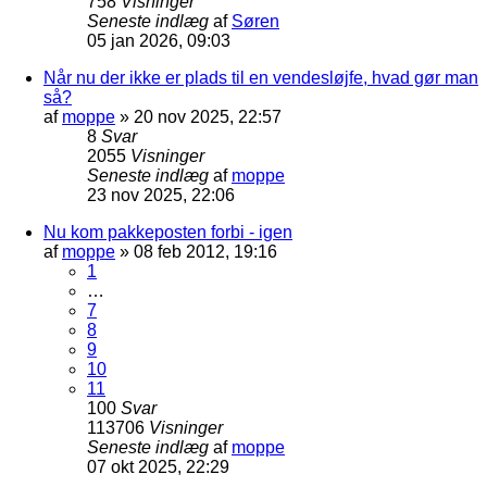
758
Visninger
Seneste indlæg
af
Søren
05 jan 2026, 09:03
Når nu der ikke er plads til en vendesløjfe, hvad gør man
så?
af
moppe
»
20 nov 2025, 22:57
8
Svar
2055
Visninger
Seneste indlæg
af
moppe
23 nov 2025, 22:06
Nu kom pakkeposten forbi - igen
af
moppe
»
08 feb 2012, 19:16
1
…
7
8
9
10
11
100
Svar
113706
Visninger
Seneste indlæg
af
moppe
07 okt 2025, 22:29