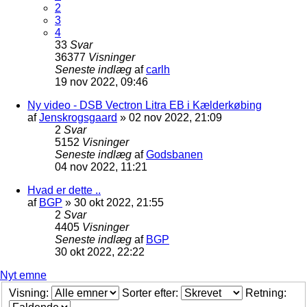
2
3
4
33
Svar
36377
Visninger
Seneste indlæg
af
carlh
19 nov 2022, 09:46
Ny video - DSB Vectron Litra EB i Kælderkøbing
af
Jenskrogsgaard
»
02 nov 2022, 21:09
2
Svar
5152
Visninger
Seneste indlæg
af
Godsbanen
04 nov 2022, 11:21
Hvad er dette ..
af
BGP
»
30 okt 2022, 21:55
2
Svar
4405
Visninger
Seneste indlæg
af
BGP
30 okt 2022, 22:22
Nyt emne
Visning:
Sorter efter:
Retning: