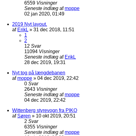
6559
Visninger
Seneste indlæg
af
moppe
02 jan 2020, 01:49
2019 Nyt layout.
af
ErikL
»
31 dec 2018, 11:51
1
2
12
Svar
11094
Visninger
Seneste indlæg
af
ErikL
28 dec 2019, 19:31
Nyt tog på længdebanen
af
moppe
»
04 dec 2019, 22:42
0
Svar
2643
Visninger
Seneste indlæg
af
moppe
04 dec 2019, 22:42
Wittenberg styrevogn fra PIKO
af
Søren
»
10 okt 2019, 20:51
2
Svar
6355
Visninger
Seneste indlæg
af
moppe