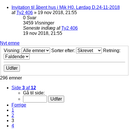
Invitation til åbent hus i Mjk H0. Lørdag D.24-11-2018
af
Ty2 406
»
19 nov 2018, 21:55
0
Svar
3459
Visninger
Seneste indlæg
af
Ty2 406
19 nov 2018, 21:55
Nyt emne
Visning:
Sorter efter:
Retning:
296 emner
Side
3
af
12
Gå til side:
Forrige
1
2
3
4