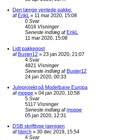
Den længe ventede pakke.
af
ErikL
»
11 mar 2020, 15:08
0
Svar
4016
Visninger
Seneste indlæg
af
ErikL
11 mar 2020, 15:08
Lidt pakkepost
af
Buster12
»
23 jan 2020, 21:07
4
Svar
4821
Visninger
Seneste indlæg
af
Buster12
24 jan 2020, 00:33
Juleprojekt på Modelbane Europa
af
moppe
»
04 jan 2020, 10:58
5
Svar
5117
Visninger
Seneste indlæg
af
moppe
05 jan 2020, 12:31
DSB skrifttype igenigen
af
hbirch
»
30 dec 2019, 15:54
4
Svar