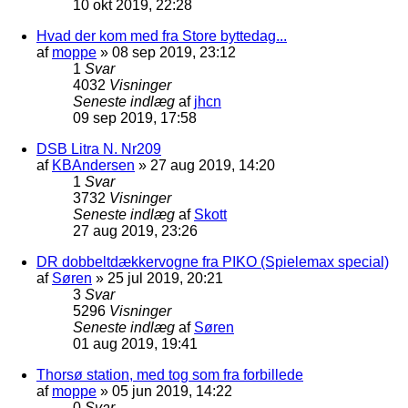
10 okt 2019, 22:28
Hvad der kom med fra Store byttedag...
af
moppe
»
08 sep 2019, 23:12
1
Svar
4032
Visninger
Seneste indlæg
af
jhcn
09 sep 2019, 17:58
DSB Litra N. Nr209
af
KBAndersen
»
27 aug 2019, 14:20
1
Svar
3732
Visninger
Seneste indlæg
af
Skott
27 aug 2019, 23:26
DR dobbeltdækkervogne fra PIKO (Spielemax special)
af
Søren
»
25 jul 2019, 20:21
3
Svar
5296
Visninger
Seneste indlæg
af
Søren
01 aug 2019, 19:41
Thorsø station, med tog som fra forbillede
af
moppe
»
05 jun 2019, 14:22
0
Svar