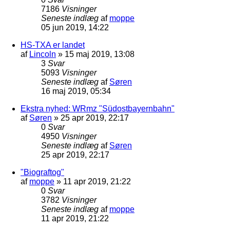
7186
Visninger
Seneste indlæg
af
moppe
05 jun 2019, 14:22
HS-TXA er landet
af
Lincoln
»
15 maj 2019, 13:08
3
Svar
5093
Visninger
Seneste indlæg
af
Søren
16 maj 2019, 05:34
Ekstra nyhed: WRmz "Südostbayernbahn"
af
Søren
»
25 apr 2019, 22:17
0
Svar
4950
Visninger
Seneste indlæg
af
Søren
25 apr 2019, 22:17
"Biograftog"
af
moppe
»
11 apr 2019, 21:22
0
Svar
3782
Visninger
Seneste indlæg
af
moppe
11 apr 2019, 21:22