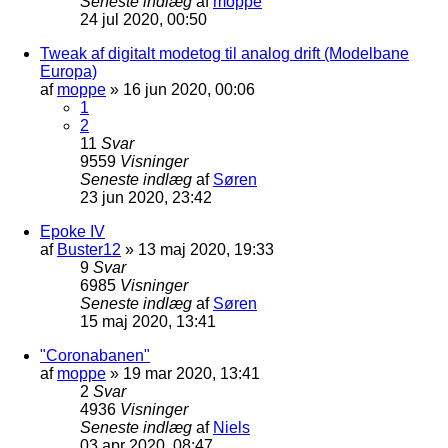
Seneste indlæg
af
moppe
24 jul 2020, 00:50
Tweak af digitalt modetog til analog drift (Modelbane
Europa)
af
moppe
»
16 jun 2020, 00:06
1
2
11
Svar
9559
Visninger
Seneste indlæg
af
Søren
23 jun 2020, 23:42
Epoke IV
af
Buster12
»
13 maj 2020, 19:33
9
Svar
6985
Visninger
Seneste indlæg
af
Søren
15 maj 2020, 13:41
"Coronabanen"
af
moppe
»
19 mar 2020, 13:41
2
Svar
4936
Visninger
Seneste indlæg
af
Niels
03 apr 2020, 08:47