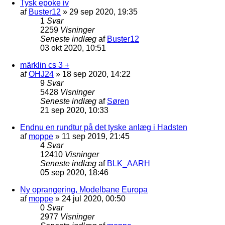
Tysk epoke iv
af
Buster12
»
29 sep 2020, 19:35
1
Svar
2259
Visninger
Seneste indlæg
af
Buster12
03 okt 2020, 10:51
märklin cs 3 +
af
OHJ24
»
18 sep 2020, 14:22
9
Svar
5428
Visninger
Seneste indlæg
af
Søren
21 sep 2020, 10:33
Endnu en rundtur på det tyske anlæg i Hadsten
af
moppe
»
11 sep 2019, 21:45
4
Svar
12410
Visninger
Seneste indlæg
af
BLK_AARH
05 sep 2020, 18:46
Ny oprangering, Modelbane Europa
af
moppe
»
24 jul 2020, 00:50
0
Svar
2977
Visninger