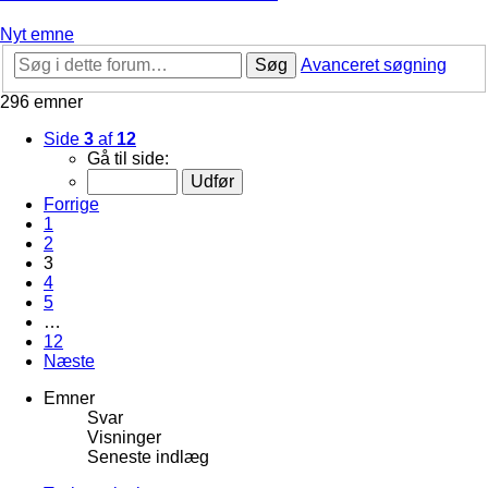
Nyt emne
Søg
Avanceret søgning
296 emner
Side
3
af
12
Gå til side:
Forrige
1
2
3
4
5
…
12
Næste
Emner
Svar
Visninger
Seneste indlæg