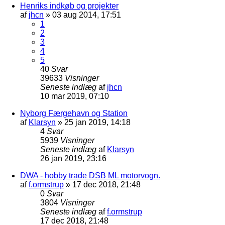
Henriks indkøb og projekter
af
jhcn
»
03 aug 2014, 17:51
1
2
3
4
5
40
Svar
39633
Visninger
Seneste indlæg
af
jhcn
10 mar 2019, 07:10
Nyborg Færgehavn og Station
af
Klarsyn
»
25 jan 2019, 14:18
4
Svar
5939
Visninger
Seneste indlæg
af
Klarsyn
26 jan 2019, 23:16
DWA - hobby trade DSB ML motorvogn.
af
f.ormstrup
»
17 dec 2018, 21:48
0
Svar
3804
Visninger
Seneste indlæg
af
f.ormstrup
17 dec 2018, 21:48