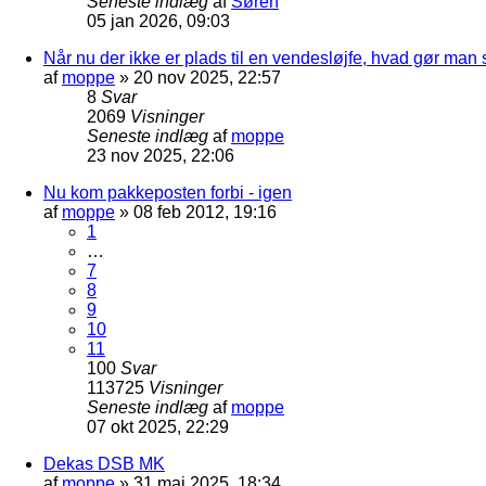
Seneste indlæg
af
Søren
05 jan 2026, 09:03
Når nu der ikke er plads til en vendesløjfe, hvad gør man
af
moppe
»
20 nov 2025, 22:57
8
Svar
2069
Visninger
Seneste indlæg
af
moppe
23 nov 2025, 22:06
Nu kom pakkeposten forbi - igen
af
moppe
»
08 feb 2012, 19:16
1
…
7
8
9
10
11
100
Svar
113725
Visninger
Seneste indlæg
af
moppe
07 okt 2025, 22:29
Dekas DSB MK
af
moppe
»
31 maj 2025, 18:34