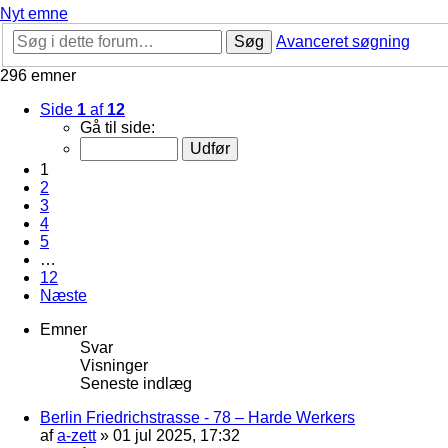
Nyt emne
Søg
Avanceret søgning
296 emner
Side
1
af
12
Gå til side:
1
2
3
4
5
…
12
Næste
Emner
Svar
Visninger
Seneste indlæg
Berlin Friedrichstrasse - 78 – Harde Werkers
af
a-zett
»
01 jul 2025, 17:32