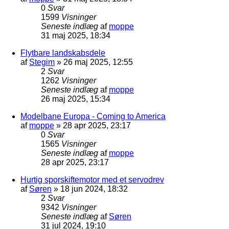
0
Svar
1599
Visninger
Seneste indlæg
af
moppe
31 maj 2025, 18:34
Flytbare landskabsdele
af
Stegim
»
26 maj 2025, 12:55
2
Svar
1262
Visninger
Seneste indlæg
af
moppe
26 maj 2025, 15:34
Modelbane Europa - Coming to America
af
moppe
»
28 apr 2025, 23:17
0
Svar
1565
Visninger
Seneste indlæg
af
moppe
28 apr 2025, 23:17
Hurtig sporskiftemotor med et servodrev
af
Søren
»
18 jun 2024, 18:32
2
Svar
9342
Visninger
Seneste indlæg
af
Søren
31 jul 2024, 19:10