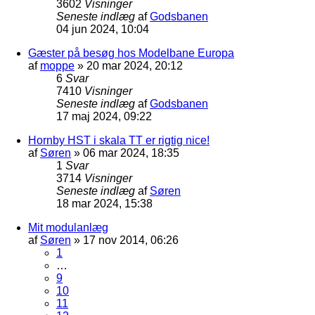
3602
Visninger
Seneste indlæg
af
Godsbanen
04 jun 2024, 10:04
Gæster på besøg hos Modelbane Europa
af
moppe
»
20 mar 2024, 20:12
6
Svar
7410
Visninger
Seneste indlæg
af
Godsbanen
17 maj 2024, 09:22
Hornby HST i skala TT er rigtig nice!
af
Søren
»
06 mar 2024, 18:35
1
Svar
3714
Visninger
Seneste indlæg
af
Søren
18 mar 2024, 15:38
Mit modulanlæg
af
Søren
»
17 nov 2014, 06:26
1
…
9
10
11