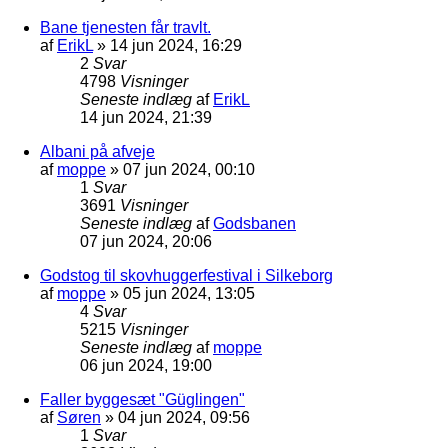
Bane tjenesten får travlt.
af
ErikL
»
14 jun 2024, 16:29
2
Svar
4798
Visninger
Seneste indlæg
af
ErikL
14 jun 2024, 21:39
Albani på afveje
af
moppe
»
07 jun 2024, 00:10
1
Svar
3691
Visninger
Seneste indlæg
af
Godsbanen
07 jun 2024, 20:06
Godstog til skovhuggerfestival i Silkeborg
af
moppe
»
05 jun 2024, 13:05
4
Svar
5215
Visninger
Seneste indlæg
af
moppe
06 jun 2024, 19:00
Faller byggesæt "Güglingen"
af
Søren
»
04 jun 2024, 09:56
1
Svar