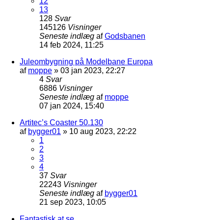
12
13
128
Svar
145126
Visninger
Seneste indlæg
af
Godsbanen
14 feb 2024, 11:25
Juleombygning på Modelbane Europa
af
moppe
»
03 jan 2023, 22:27
4
Svar
6886
Visninger
Seneste indlæg
af
moppe
07 jan 2024, 15:40
Artitec’s Coaster 50.130
af
bygger01
»
10 aug 2023, 22:22
1
2
3
4
37
Svar
22243
Visninger
Seneste indlæg
af
bygger01
21 sep 2023, 10:05
Fantastisk at se