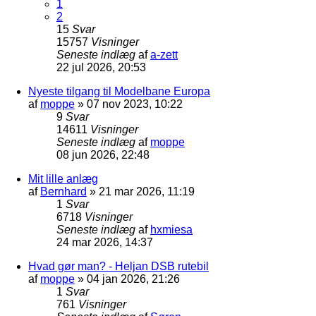
1
2
15
Svar
15757
Visninger
Seneste indlæg
af
a-zett
22 jul 2026, 20:53
Nyeste tilgang til Modelbane Europa
af
moppe
»
07 nov 2023, 10:22
9
Svar
14611
Visninger
Seneste indlæg
af
moppe
08 jun 2026, 22:48
Mit lille anlæg
af
Bernhard
»
21 mar 2026, 11:19
1
Svar
6718
Visninger
Seneste indlæg
af
hxmiesa
24 mar 2026, 14:37
Hvad gør man? - Heljan DSB rutebil
af
moppe
»
04 jan 2026, 21:26
1
Svar
761
Visninger