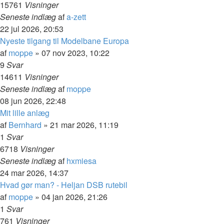
15761
Visninger
Seneste indlæg
af
a-zett
22 jul 2026, 20:53
Nyeste tilgang til Modelbane Europa
af
moppe
»
07 nov 2023, 10:22
9
Svar
14611
Visninger
Seneste indlæg
af
moppe
08 jun 2026, 22:48
Mit lille anlæg
af
Bernhard
»
21 mar 2026, 11:19
1
Svar
6718
Visninger
Seneste indlæg
af
hxmiesa
24 mar 2026, 14:37
Hvad gør man? - Heljan DSB rutebil
af
moppe
»
04 jan 2026, 21:26
1
Svar
761
Visninger