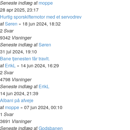
Seneste indlæg
af
moppe
28 apr 2025, 23:17
Hurtig sporskiftemotor med et servodrev
af
Søren
»
18 jun 2024, 18:32
2
Svar
9342
Visninger
Seneste indlæg
af
Søren
31 jul 2024, 19:10
Bane tjenesten får travlt.
af
ErikL
»
14 jun 2024, 16:29
2
Svar
4798
Visninger
Seneste indlæg
af
ErikL
14 jun 2024, 21:39
Albani på afveje
af
moppe
»
07 jun 2024, 00:10
1
Svar
3691
Visninger
Seneste indlæg
af
Godsbanen