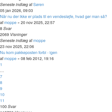
Seneste indlæg
af
Søren
05 jan 2026, 09:03
Når nu der ikke er plads til en vendesløjfe, hvad gør man så?
af
moppe
»
20 nov 2025, 22:57
8
Svar
2069
Visninger
Seneste indlæg
af
moppe
23 nov 2025, 22:06
Nu kom pakkeposten forbi - igen
af
moppe
»
08 feb 2012, 19:16
1
…
7
8
9
10
11
100
Svar