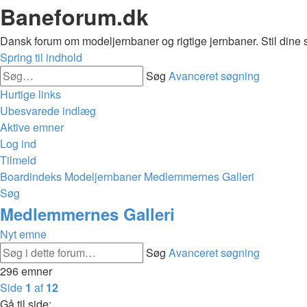
Baneforum.dk
Dansk forum om modeljernbaner og rigtige jernbaner. Stil dine 
Spring til indhold
Søg
Avanceret søgning
Hurtige links
Ubesvarede indlæg
Aktive emner
Log ind
Tilmeld
Boardindeks
Modeljernbaner
Medlemmernes Galleri
Søg
Medlemmernes Galleri
Nyt emne
Søg
Avanceret søgning
296 emner
Side
1
af
12
Gå til side: