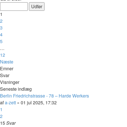
1
2
3
4
5
…
12
Næste
Emner
Svar
Visninger
Seneste indlæg
Berlin Friedrichstrasse - 78 – Harde Werkers
af
a-zett
»
01 jul 2025, 17:32
1
2
15
Svar