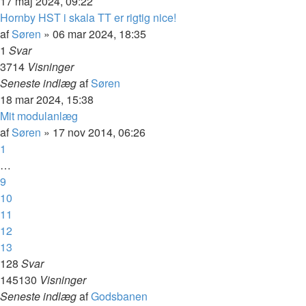
17 maj 2024, 09:22
Hornby HST i skala TT er rigtig nice!
af
Søren
»
06 mar 2024, 18:35
1
Svar
3714
Visninger
Seneste indlæg
af
Søren
18 mar 2024, 15:38
Mit modulanlæg
af
Søren
»
17 nov 2014, 06:26
1
…
9
10
11
12
13
128
Svar
145130
Visninger
Seneste indlæg
af
Godsbanen