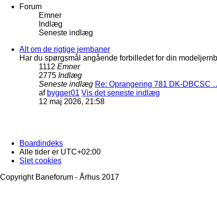
Forum
Emner
Indlæg
Seneste indlæg
Alt om de rigtige jernbaner
Har du spørgsmål angående forbilledet for din modeljernba
1112
Emner
2775
Indlæg
Seneste indlæg
Re: Oprangering 781 DK-DBCSC 
af
bygger01
Vis det seneste indlæg
12 maj 2026, 21:58
Boardindeks
Alle tider er
UTC+02:00
Slet cookies
Copyright Baneforum - Århus 2017