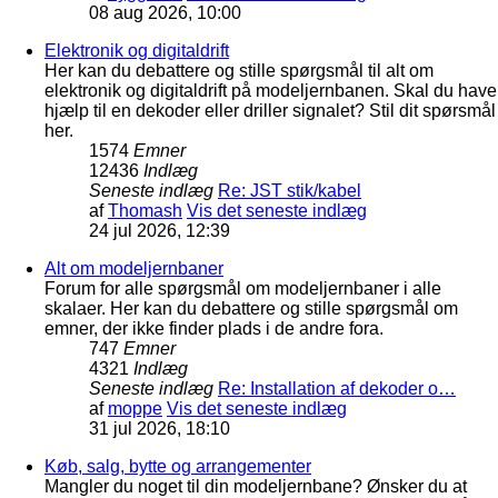
08 aug 2026, 10:00
Elektronik og digitaldrift
Her kan du debattere og stille spørgsmål til alt om
elektronik og digitaldrift på modeljernbanen. Skal du have
hjælp til en dekoder eller driller signalet? Stil dit spørsmål
her.
1574
Emner
12436
Indlæg
Seneste indlæg
Re: JST stik/kabel
af
Thomash
Vis det seneste indlæg
24 jul 2026, 12:39
Alt om modeljernbaner
Forum for alle spørgsmål om modeljernbaner i alle
skalaer. Her kan du debattere og stille spørgsmål om
emner, der ikke finder plads i de andre fora.
747
Emner
4321
Indlæg
Seneste indlæg
Re: Installation af dekoder o…
af
moppe
Vis det seneste indlæg
31 jul 2026, 18:10
Køb, salg, bytte og arrangementer
Mangler du noget til din modeljernbane? Ønsker du at