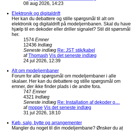
08 aug 2026, 14:23
Elektronik og digitaldrift
Her kan du debattere og stille spørgsmål til alt om
elektronik og digitaldrift på modeljernbanen. Skal du have
hjælp til en dekoder eller driller signalet? Stil dit spørsmål
her.
1574
Emner
12436
Indlæg
Seneste indlæg
Re: JST stik/kabel
af
Thomash
Vis det seneste indlæg
24 jul 2026, 12:39
Alt om modeljernbaner
Forum for alle spørgsmål om modeljernbaner i alle
skalaer. Her kan du debattere og stille spørgsmål om
emner, der ikke finder plads i de andre fora.
747
Emner
4321
Indlæg
Seneste indlæg
Re: Installation af dekoder o…
af
moppe
Vis det seneste indlæg
31 jul 2026, 18:10
Køb, salg, bytte og arrangementer
Mangler du noget til din modeljernbane? Ønsker du at