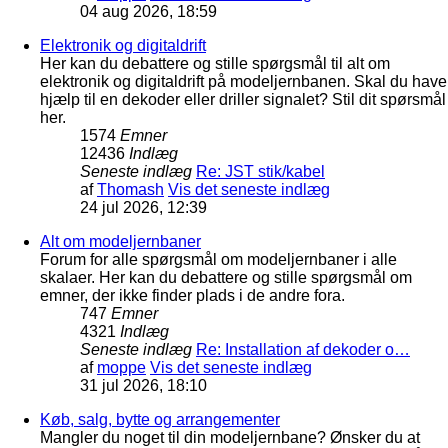
04 aug 2026, 18:59
Elektronik og digitaldrift
Her kan du debattere og stille spørgsmål til alt om
elektronik og digitaldrift på modeljernbanen. Skal du have
hjælp til en dekoder eller driller signalet? Stil dit spørsmål
her.
1574
Emner
12436
Indlæg
Seneste indlæg
Re: JST stik/kabel
af
Thomash
Vis det seneste indlæg
24 jul 2026, 12:39
Alt om modeljernbaner
Forum for alle spørgsmål om modeljernbaner i alle
skalaer. Her kan du debattere og stille spørgsmål om
emner, der ikke finder plads i de andre fora.
747
Emner
4321
Indlæg
Seneste indlæg
Re: Installation af dekoder o…
af
moppe
Vis det seneste indlæg
31 jul 2026, 18:10
Køb, salg, bytte og arrangementer
Mangler du noget til din modeljernbane? Ønsker du at