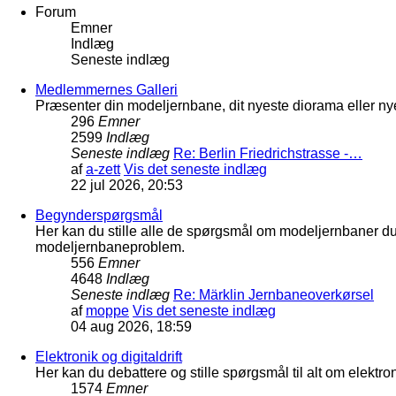
Forum
Emner
Indlæg
Seneste indlæg
Medlemmernes Galleri
Præsenter din modeljernbane, dit nyeste diorama eller nye
296
Emner
2599
Indlæg
Seneste indlæg
Re: Berlin Friedrichstrasse -…
af
a-zett
Vis det seneste indlæg
22 jul 2026, 20:53
Begynderspørgsmål
Her kan du stille alle de spørgsmål om modeljernbaner d
modeljernbaneproblem.
556
Emner
4648
Indlæg
Seneste indlæg
Re: Märklin Jernbaneoverkørsel
af
moppe
Vis det seneste indlæg
04 aug 2026, 18:59
Elektronik og digitaldrift
Her kan du debattere og stille spørgsmål til alt om elektron
1574
Emner