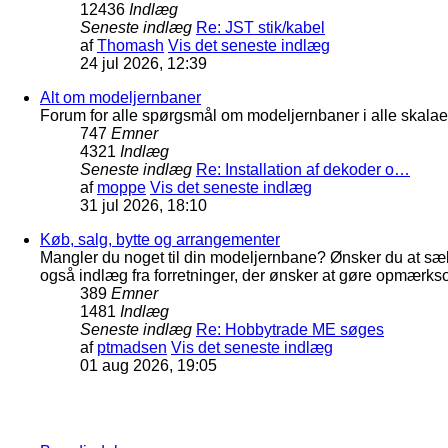
12436
Indlæg
Seneste indlæg
Re: JST stik/kabel
af
Thomash
Vis det seneste indlæg
24 jul 2026, 12:39
Alt om modeljernbaner
Forum for alle spørgsmål om modeljernbaner i alle skalaer
747
Emner
4321
Indlæg
Seneste indlæg
Re: Installation af dekoder o…
af
moppe
Vis det seneste indlæg
31 jul 2026, 18:10
Køb, salg, bytte og arrangementer
Mangler du noget til din modeljernbane? Ønsker du at sæl
også indlæg fra forretninger, der ønsker at gøre opmærkso
389
Emner
1481
Indlæg
Seneste indlæg
Re: Hobbytrade ME søges
af
ptmadsen
Vis det seneste indlæg
01 aug 2026, 19:05