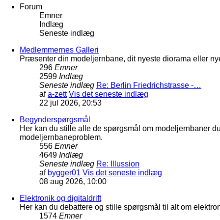
Forum
Emner
Indlæg
Seneste indlæg
Medlemmernes Galleri
Præsenter din modeljernbane, dit nyeste diorama eller nye
296
Emner
2599
Indlæg
Seneste indlæg
Re: Berlin Friedrichstrasse -…
af
a-zett
Vis det seneste indlæg
22 jul 2026, 20:53
Begynderspørgsmål
Her kan du stille alle de spørgsmål om modeljernbaner d
modeljernbaneproblem.
556
Emner
4649
Indlæg
Seneste indlæg
Re: Illussion
af
bygger01
Vis det seneste indlæg
08 aug 2026, 10:00
Elektronik og digitaldrift
Her kan du debattere og stille spørgsmål til alt om elektron
1574
Emner