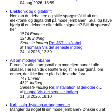
04 aug 2026, 18:59
Elektronik og digitaldrift
Her kan du debattere og stille spørgsmål til alt om
elektronik og digitaldrift på modeljernbanen. Skal du have
hjælp til en dekoder eller driller signalet? Stil dit spørsmål
her.
1574
Emner
12436
Indlæg
Seneste indlæg
Re: JST stik/kabel
af
Thomash
Vis det seneste indlæg
24 jul 2026, 12:39
Alt om modeljernbaner
Forum for alle spørgsmål om modeljernbaner i alle
skalaer. Her kan du debattere og stille spørgsmål om
emner, der ikke finder plads i de andre fora.
747
Emner
4321
Indlæg
Seneste indlæg
Re: Installation af dekoder o…
af
moppe
Vis det seneste indlæg
31 jul 2026, 18:10
Køb, salg, bytte og arrangementer
Mangler du noget til din modeljernbane? Ønsker du at