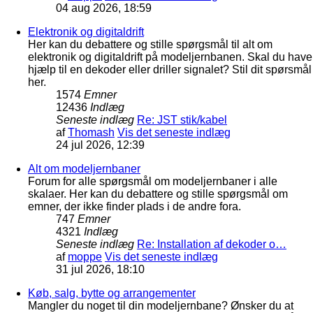
04 aug 2026, 18:59
Elektronik og digitaldrift
Her kan du debattere og stille spørgsmål til alt om
elektronik og digitaldrift på modeljernbanen. Skal du have
hjælp til en dekoder eller driller signalet? Stil dit spørsmål
her.
1574
Emner
12436
Indlæg
Seneste indlæg
Re: JST stik/kabel
af
Thomash
Vis det seneste indlæg
24 jul 2026, 12:39
Alt om modeljernbaner
Forum for alle spørgsmål om modeljernbaner i alle
skalaer. Her kan du debattere og stille spørgsmål om
emner, der ikke finder plads i de andre fora.
747
Emner
4321
Indlæg
Seneste indlæg
Re: Installation af dekoder o…
af
moppe
Vis det seneste indlæg
31 jul 2026, 18:10
Køb, salg, bytte og arrangementer
Mangler du noget til din modeljernbane? Ønsker du at