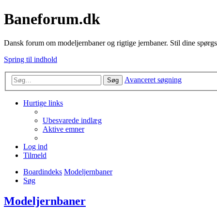
Baneforum.dk
Dansk forum om modeljernbaner og rigtige jernbaner. Stil dine spørgs
Spring til indhold
Avanceret søgning
Søg
Hurtige links
Ubesvarede indlæg
Aktive emner
Log ind
Tilmeld
Boardindeks
Modeljernbaner
Søg
Modeljernbaner