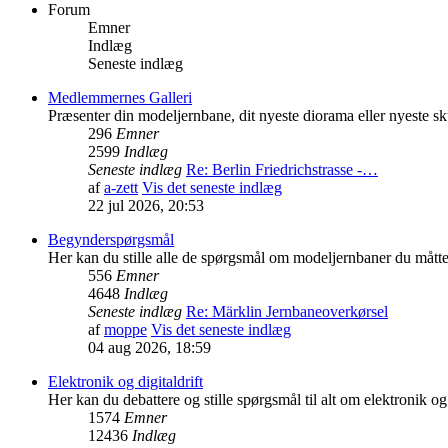
Forum
Emner
Indlæg
Seneste indlæg
Medlemmernes Galleri
Præsenter din modeljernbane, dit nyeste diorama eller nyeste sk
296
Emner
2599
Indlæg
Seneste indlæg
Re: Berlin Friedrichstrasse -…
af
a-zett
Vis det seneste indlæg
22 jul 2026, 20:53
Begynderspørgsmål
Her kan du stille alle de spørgsmål om modeljernbaner du mått
556
Emner
4648
Indlæg
Seneste indlæg
Re: Märklin Jernbaneoverkørsel
af
moppe
Vis det seneste indlæg
04 aug 2026, 18:59
Elektronik og digitaldrift
Her kan du debattere og stille spørgsmål til alt om elektronik og 
1574
Emner
12436
Indlæg