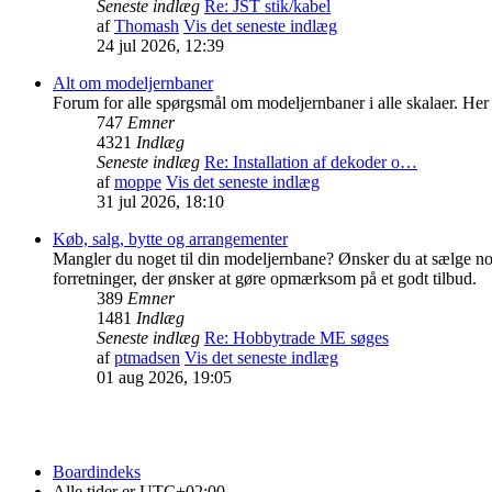
Seneste indlæg
Re: JST stik/kabel
af
Thomash
Vis det seneste indlæg
24 jul 2026, 12:39
Alt om modeljernbaner
Forum for alle spørgsmål om modeljernbaner i alle skalaer. Her 
747
Emner
4321
Indlæg
Seneste indlæg
Re: Installation af dekoder o…
af
moppe
Vis det seneste indlæg
31 jul 2026, 18:10
Køb, salg, bytte og arrangementer
Mangler du noget til din modeljernbane? Ønsker du at sælge nog
forretninger, der ønsker at gøre opmærksom på et godt tilbud.
389
Emner
1481
Indlæg
Seneste indlæg
Re: Hobbytrade ME søges
af
ptmadsen
Vis det seneste indlæg
01 aug 2026, 19:05
Boardindeks
Alle tider er
UTC+02:00