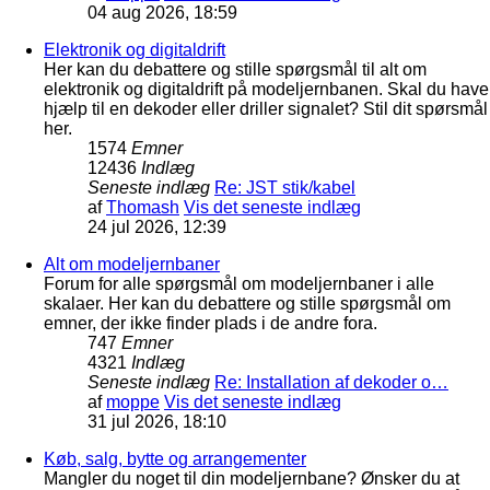
04 aug 2026, 18:59
Elektronik og digitaldrift
Her kan du debattere og stille spørgsmål til alt om
elektronik og digitaldrift på modeljernbanen. Skal du have
hjælp til en dekoder eller driller signalet? Stil dit spørsmål
her.
1574
Emner
12436
Indlæg
Seneste indlæg
Re: JST stik/kabel
af
Thomash
Vis det seneste indlæg
24 jul 2026, 12:39
Alt om modeljernbaner
Forum for alle spørgsmål om modeljernbaner i alle
skalaer. Her kan du debattere og stille spørgsmål om
emner, der ikke finder plads i de andre fora.
747
Emner
4321
Indlæg
Seneste indlæg
Re: Installation af dekoder o…
af
moppe
Vis det seneste indlæg
31 jul 2026, 18:10
Køb, salg, bytte og arrangementer
Mangler du noget til din modeljernbane? Ønsker du at