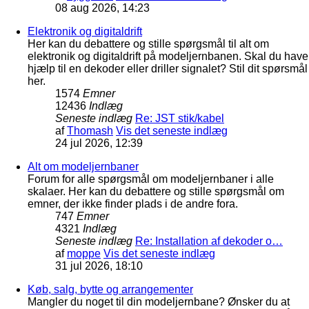
08 aug 2026, 14:23
Elektronik og digitaldrift
Her kan du debattere og stille spørgsmål til alt om
elektronik og digitaldrift på modeljernbanen. Skal du have
hjælp til en dekoder eller driller signalet? Stil dit spørsmål
her.
1574
Emner
12436
Indlæg
Seneste indlæg
Re: JST stik/kabel
af
Thomash
Vis det seneste indlæg
24 jul 2026, 12:39
Alt om modeljernbaner
Forum for alle spørgsmål om modeljernbaner i alle
skalaer. Her kan du debattere og stille spørgsmål om
emner, der ikke finder plads i de andre fora.
747
Emner
4321
Indlæg
Seneste indlæg
Re: Installation af dekoder o…
af
moppe
Vis det seneste indlæg
31 jul 2026, 18:10
Køb, salg, bytte og arrangementer
Mangler du noget til din modeljernbane? Ønsker du at