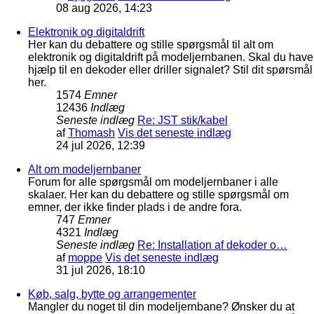
08 aug 2026, 14:23
Elektronik og digitaldrift
Her kan du debattere og stille spørgsmål til alt om
elektronik og digitaldrift på modeljernbanen. Skal du have
hjælp til en dekoder eller driller signalet? Stil dit spørsmål
her.
1574
Emner
12436
Indlæg
Seneste indlæg
Re: JST stik/kabel
af
Thomash
Vis det seneste indlæg
24 jul 2026, 12:39
Alt om modeljernbaner
Forum for alle spørgsmål om modeljernbaner i alle
skalaer. Her kan du debattere og stille spørgsmål om
emner, der ikke finder plads i de andre fora.
747
Emner
4321
Indlæg
Seneste indlæg
Re: Installation af dekoder o…
af
moppe
Vis det seneste indlæg
31 jul 2026, 18:10
Køb, salg, bytte og arrangementer
Mangler du noget til din modeljernbane? Ønsker du at