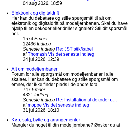
04 aug 2026, 18:59
Elektronik og digitaldrift
Her kan du debattere og stille spørgsmål til alt om
elektronik og digitaldrift på modeljernbanen. Skal du have
hjælp til en dekoder eller driller signalet? Stil dit spørsmål
her.
1574
Emner
12436
Indlæg
Seneste indlæg
Re: JST stik/kabel
af
Thomash
Vis det seneste indlæg
24 jul 2026, 12:39
Alt om modeljernbaner
Forum for alle spørgsmål om modeljernbaner i alle
skalaer. Her kan du debattere og stille spørgsmål om
emner, der ikke finder plads i de andre fora.
747
Emner
4321
Indlæg
Seneste indlæg
Re: Installation af dekoder o…
af
moppe
Vis det seneste indlæg
31 jul 2026, 18:10
Køb, salg, bytte og arrangementer
Mangler du noget til din modeljernbane? Ønsker du at