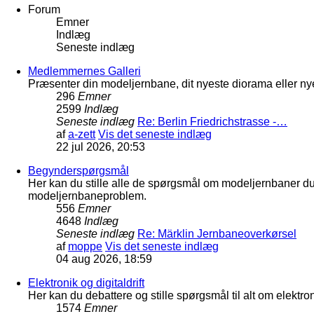
Forum
Emner
Indlæg
Seneste indlæg
Medlemmernes Galleri
Præsenter din modeljernbane, dit nyeste diorama eller nye
296
Emner
2599
Indlæg
Seneste indlæg
Re: Berlin Friedrichstrasse -…
af
a-zett
Vis det seneste indlæg
22 jul 2026, 20:53
Begynderspørgsmål
Her kan du stille alle de spørgsmål om modeljernbaner d
modeljernbaneproblem.
556
Emner
4648
Indlæg
Seneste indlæg
Re: Märklin Jernbaneoverkørsel
af
moppe
Vis det seneste indlæg
04 aug 2026, 18:59
Elektronik og digitaldrift
Her kan du debattere og stille spørgsmål til alt om elektron
1574
Emner