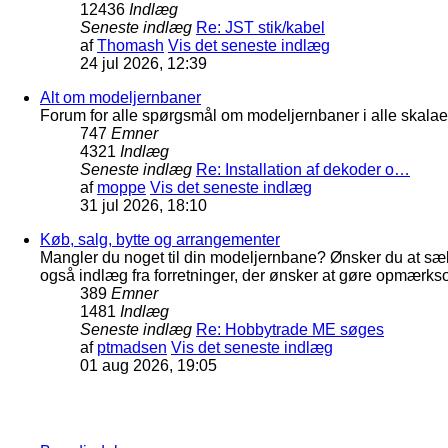
12436
Indlæg
Seneste indlæg
Re: JST stik/kabel
af
Thomash
Vis det seneste indlæg
24 jul 2026, 12:39
Alt om modeljernbaner
Forum for alle spørgsmål om modeljernbaner i alle skalaer
747
Emner
4321
Indlæg
Seneste indlæg
Re: Installation af dekoder o…
af
moppe
Vis det seneste indlæg
31 jul 2026, 18:10
Køb, salg, bytte og arrangementer
Mangler du noget til din modeljernbane? Ønsker du at sæl
også indlæg fra forretninger, der ønsker at gøre opmærkso
389
Emner
1481
Indlæg
Seneste indlæg
Re: Hobbytrade ME søges
af
ptmadsen
Vis det seneste indlæg
01 aug 2026, 19:05