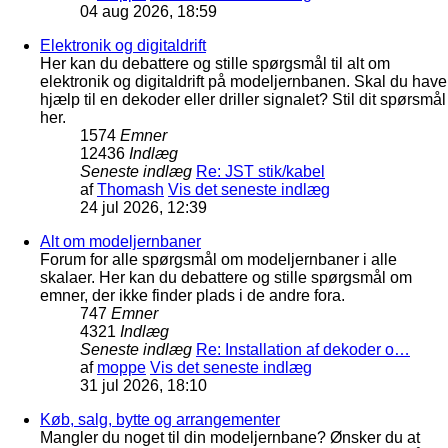
04 aug 2026, 18:59
Elektronik og digitaldrift
Her kan du debattere og stille spørgsmål til alt om
elektronik og digitaldrift på modeljernbanen. Skal du have
hjælp til en dekoder eller driller signalet? Stil dit spørsmål
her.
1574
Emner
12436
Indlæg
Seneste indlæg
Re: JST stik/kabel
af
Thomash
Vis det seneste indlæg
24 jul 2026, 12:39
Alt om modeljernbaner
Forum for alle spørgsmål om modeljernbaner i alle
skalaer. Her kan du debattere og stille spørgsmål om
emner, der ikke finder plads i de andre fora.
747
Emner
4321
Indlæg
Seneste indlæg
Re: Installation af dekoder o…
af
moppe
Vis det seneste indlæg
31 jul 2026, 18:10
Køb, salg, bytte og arrangementer
Mangler du noget til din modeljernbane? Ønsker du at