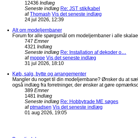
12436
Indlæg
Seneste indlæg
Re: JST stik/kabel
af
Thomash
Vis det seneste indlæg
24 jul 2026, 12:39
Alt om modeljernbaner
Forum for alle spørgsmål om modeljernbaner i alle skalaer
747
Emner
4321
Indlæg
Seneste indlæg
Re: Installation af dekoder o…
af
moppe
Vis det seneste indlæg
31 jul 2026, 18:10
Køb, salg, bytte og arrangementer
Mangler du noget til din modeljernbane? Ønsker du at sæl
også indlæg fra forretninger, der ønsker at gøre opmærkso
389
Emner
1481
Indlæg
Seneste indlæg
Re: Hobbytrade ME søges
af
ptmadsen
Vis det seneste indlæg
01 aug 2026, 19:05