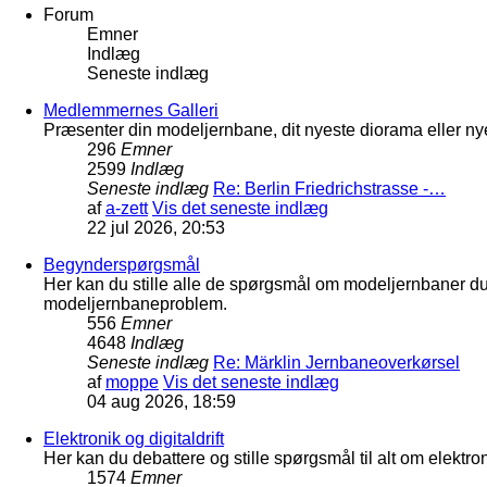
Forum
Emner
Indlæg
Seneste indlæg
Medlemmernes Galleri
Præsenter din modeljernbane, dit nyeste diorama eller nye
296
Emner
2599
Indlæg
Seneste indlæg
Re: Berlin Friedrichstrasse -…
af
a-zett
Vis det seneste indlæg
22 jul 2026, 20:53
Begynderspørgsmål
Her kan du stille alle de spørgsmål om modeljernbaner d
modeljernbaneproblem.
556
Emner
4648
Indlæg
Seneste indlæg
Re: Märklin Jernbaneoverkørsel
af
moppe
Vis det seneste indlæg
04 aug 2026, 18:59
Elektronik og digitaldrift
Her kan du debattere og stille spørgsmål til alt om elektron
1574
Emner