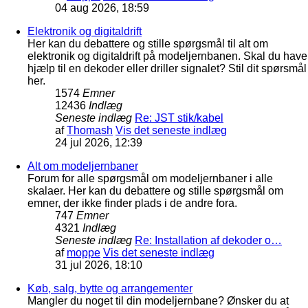
04 aug 2026, 18:59
Elektronik og digitaldrift
Her kan du debattere og stille spørgsmål til alt om
elektronik og digitaldrift på modeljernbanen. Skal du have
hjælp til en dekoder eller driller signalet? Stil dit spørsmål
her.
1574
Emner
12436
Indlæg
Seneste indlæg
Re: JST stik/kabel
af
Thomash
Vis det seneste indlæg
24 jul 2026, 12:39
Alt om modeljernbaner
Forum for alle spørgsmål om modeljernbaner i alle
skalaer. Her kan du debattere og stille spørgsmål om
emner, der ikke finder plads i de andre fora.
747
Emner
4321
Indlæg
Seneste indlæg
Re: Installation af dekoder o…
af
moppe
Vis det seneste indlæg
31 jul 2026, 18:10
Køb, salg, bytte og arrangementer
Mangler du noget til din modeljernbane? Ønsker du at