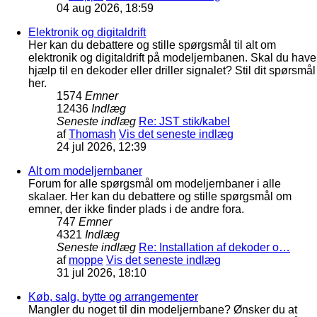
04 aug 2026, 18:59
Elektronik og digitaldrift
Her kan du debattere og stille spørgsmål til alt om
elektronik og digitaldrift på modeljernbanen. Skal du have
hjælp til en dekoder eller driller signalet? Stil dit spørsmål
her.
1574
Emner
12436
Indlæg
Seneste indlæg
Re: JST stik/kabel
af
Thomash
Vis det seneste indlæg
24 jul 2026, 12:39
Alt om modeljernbaner
Forum for alle spørgsmål om modeljernbaner i alle
skalaer. Her kan du debattere og stille spørgsmål om
emner, der ikke finder plads i de andre fora.
747
Emner
4321
Indlæg
Seneste indlæg
Re: Installation af dekoder o…
af
moppe
Vis det seneste indlæg
31 jul 2026, 18:10
Køb, salg, bytte og arrangementer
Mangler du noget til din modeljernbane? Ønsker du at