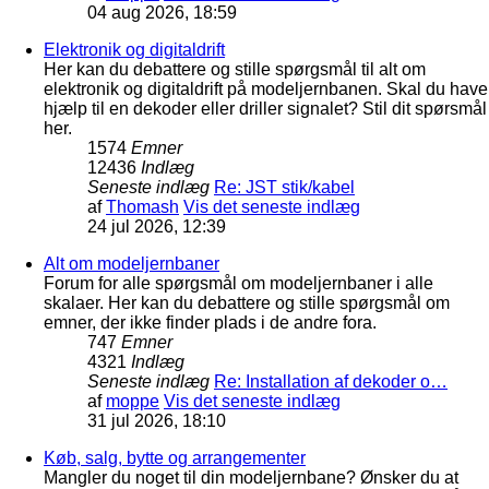
04 aug 2026, 18:59
Elektronik og digitaldrift
Her kan du debattere og stille spørgsmål til alt om
elektronik og digitaldrift på modeljernbanen. Skal du have
hjælp til en dekoder eller driller signalet? Stil dit spørsmål
her.
1574
Emner
12436
Indlæg
Seneste indlæg
Re: JST stik/kabel
af
Thomash
Vis det seneste indlæg
24 jul 2026, 12:39
Alt om modeljernbaner
Forum for alle spørgsmål om modeljernbaner i alle
skalaer. Her kan du debattere og stille spørgsmål om
emner, der ikke finder plads i de andre fora.
747
Emner
4321
Indlæg
Seneste indlæg
Re: Installation af dekoder o…
af
moppe
Vis det seneste indlæg
31 jul 2026, 18:10
Køb, salg, bytte og arrangementer
Mangler du noget til din modeljernbane? Ønsker du at