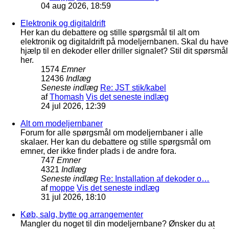
04 aug 2026, 18:59
Elektronik og digitaldrift
Her kan du debattere og stille spørgsmål til alt om
elektronik og digitaldrift på modeljernbanen. Skal du have
hjælp til en dekoder eller driller signalet? Stil dit spørsmål
her.
1574
Emner
12436
Indlæg
Seneste indlæg
Re: JST stik/kabel
af
Thomash
Vis det seneste indlæg
24 jul 2026, 12:39
Alt om modeljernbaner
Forum for alle spørgsmål om modeljernbaner i alle
skalaer. Her kan du debattere og stille spørgsmål om
emner, der ikke finder plads i de andre fora.
747
Emner
4321
Indlæg
Seneste indlæg
Re: Installation af dekoder o…
af
moppe
Vis det seneste indlæg
31 jul 2026, 18:10
Køb, salg, bytte og arrangementer
Mangler du noget til din modeljernbane? Ønsker du at