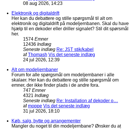
08 aug 2026, 14:23
Elektronik og digitaldrift
Her kan du debattere og stille spørgsmål til alt om
elektronik og digitaldrift på modeljernbanen. Skal du have
hjælp til en dekoder eller driller signalet? Stil dit spørsmål
her.
1574
Emner
12436
Indlæg
Seneste indlæg
Re: JST stik/kabel
af
Thomash
Vis det seneste indlæg
24 jul 2026, 12:39
Alt om modeljernbaner
Forum for alle spørgsmål om modeljernbaner i alle
skalaer. Her kan du debattere og stille spørgsmål om
emner, der ikke finder plads i de andre fora.
747
Emner
4321
Indlæg
Seneste indlæg
Re: Installation af dekoder o…
af
moppe
Vis det seneste indlæg
31 jul 2026, 18:10
Køb, salg, bytte og arrangementer
Mangler du noget til din modeljernbane? Ønsker du at